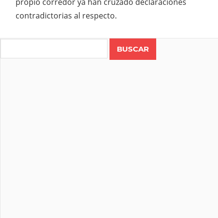
propio corredor ya han cruzado declaraciones
contradictorias al respecto.
CAÍDA
JUEGOS
Search
OLIMPICOS
MATHIEU
VAN DER
POEL
PAISES
BAJOS
TOKIO
TOKIO
2020