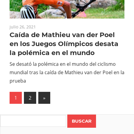
julio 26, 2021
Caída de Mathieu van der Poel
en los Juegos Olímpicos desata
la polémica en el mundo
Se desató la polémica en el mundo del ciclismo
mundial tras la caída de Mathieu van der Poel en la
prueba
Paginación
Next
1
2
»
Posts
de
entradas
Search