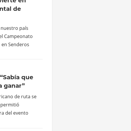
vierte en
ntal de
 nuestro país
 el Campeonato
 en Senderos
 “Sabía que
a ganar”
icano de ruta se
e permitió
ra del evento