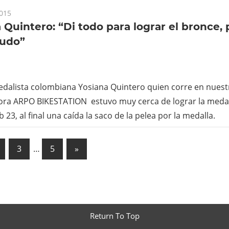
2015
 Quintero: “Di todo para lograr el bronce, p
pudo”
edalista colombiana Yosiana Quintero quien corre en nuest
ora ARPO BIKESTATION estuvo muy cerca de lograr la medal
 23, al final una caída la saco de la pelea por la medalla.
ación
Next
3
…
5
»
Posts
das
Return To Top