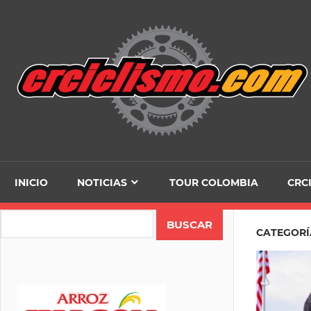
Skip
to
content
INICIO
NOTICIAS
TOUR COLOMBIA
CRC
Search
CATEGORÍ