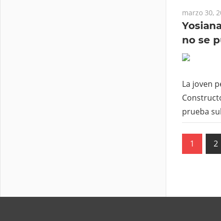
marzo 30, 
Yosiana
no se 
La joven p
Construct
prueba sub
Pagin
1
2
de
entra