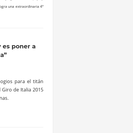
 logra una extraordinaria 4ª
 es poner a
la”
ogios para el titán
Giro de Italia 2015
nas.