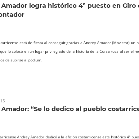
Amador logra histórico 4º puesto en Giro d
ontador
starricense está de fiesta al conseguir gracias a Andrey Amador (Movistar) un hi
 que lo colocó en un lugar privilegiado de la historia de la Corsa rosa al ser el
os de subirse al pódium.
015
Amador: “Se lo dedico al pueblo costarric
starricense Andrey Amador dedicó a la afición costarricense este histórico 4º pu