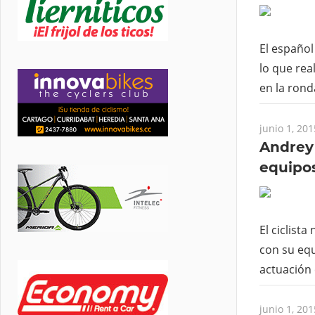
El español
lo que real
en la rond
junio 1, 201
Andrey
equipos
El ciclist
con su eq
actuación 
junio 1, 201