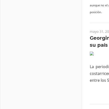
aunque no el a
posición.
mayo 31, 2
Georgin
su país
La period
costarrice
entre los 