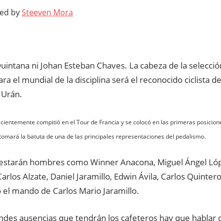
ted by
Steeven Mora
Quintana ni Johan Esteban Chaves. La cabeza de la selecci
ara el mundial de la disciplina será el reconocido ciclista d
 Urán.
ecientemente compitió en el Tour de Francia y se colocó en las primeras posicion
, tomará la batuta de una de las principales representaciones del pedalismo.
l estarán hombres como Winner Anacona, Miguel Ángel Lópe
arlos Alzate, Daniel Jaramillo, Edwin Ávila, Carlos Quinter
 el mando de Carlos Mario Jaramillo.
andes ausencias que tendrán los cafeteros hay que hablar 