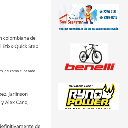
ón colombiana de
el Etixx-Quick Step
es, así como el pasado
z, Jarlinson
o y Alex Cano,
definitivamente de