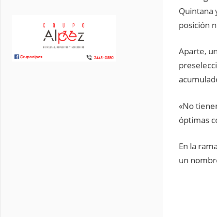
Quintana y
posición n
Aparte, u
preselecc
acumulad
«No tiene
óptimas c
En la ram
un nombre