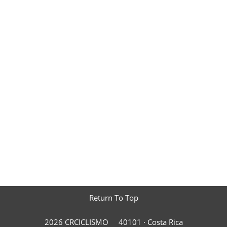
Return To Top
2026 CRCICLISMO
40101 ·
Costa Rica