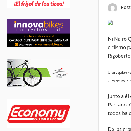
Pos
Ni Nairo 
ciclismo p
Rigoberto
Urán, quien r
Giro de Italia
Junto a é
Pantano, C
todos bajo
De las gr