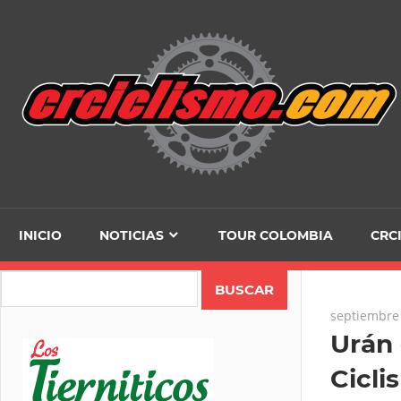
Skip
to
content
INICIO
NOTICIAS
TOUR COLOMBIA
CRC
Search
septiembre 
Urán 
Cicli