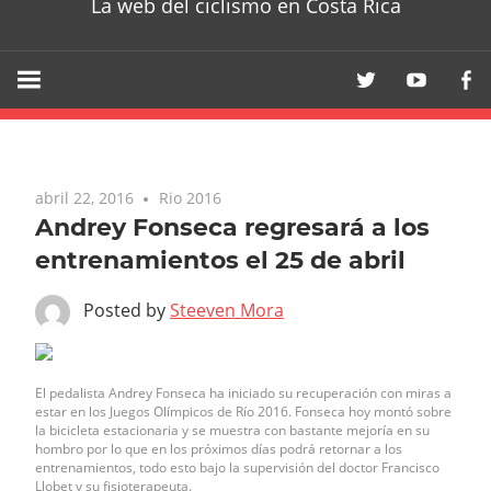
La web del ciclismo en Costa Rica
abril 22, 2016
Rio 2016
Andrey Fonseca regresará a los
entrenamientos el 25 de abril
Posted by
Steeven Mora
El pedalista Andrey Fonseca ha iniciado su recuperación con miras a 
estar en los Juegos Olímpicos de Río 2016. Fonseca hoy montó sobre 
la bicicleta estacionaria y se muestra con bastante mejoría en su 
hombro por lo que en los próximos días podrá retornar a los 
entrenamientos, todo esto bajo la supervisión del doctor Francisco 
Llobet y su fisioterapeuta.