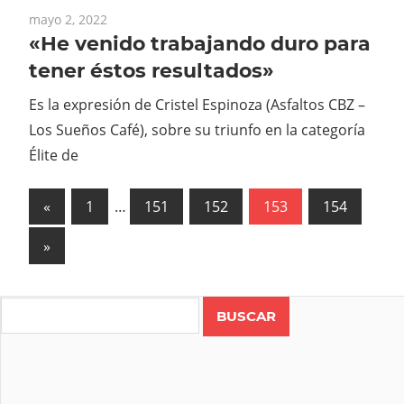
mayo 2, 2022
«He venido trabajando duro para
tener éstos resultados»
Es la expresión de Cristel Espinoza (Asfaltos CBZ –
Los Sueños Café), sobre su triunfo en la categoría
Élite de
Paginación
Previous
«
1
…
151
152
153
154
Posts
de
Next
»
entradas
Posts
Search