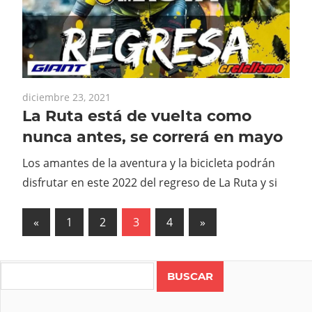
diciembre 23, 2021
La Ruta está de vuelta como
nunca antes, se correrá en mayo
Los amantes de la aventura y la bicicleta podrán
disfrutar en este 2022 del regreso de La Ruta y si
Paginación
Previous
Next
«
1
2
3
4
»
Posts
Posts
de
entradas
Search