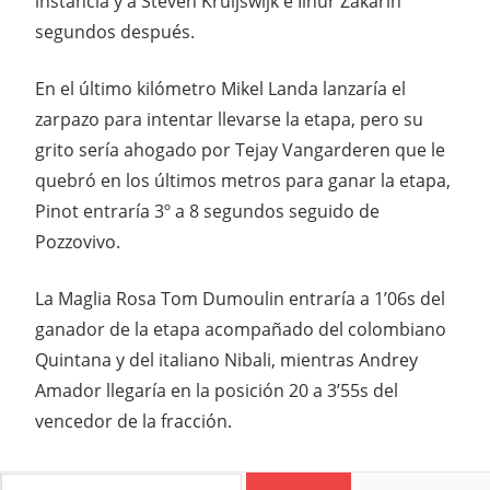
instancia y a Steven Kruijswijk e Ilnur Zakarin
segundos después.
En el último kilómetro Mikel Landa lanzaría el
zarpazo para intentar llevarse la etapa, pero su
grito sería ahogado por Tejay Vangarderen que le
quebró en los últimos metros para ganar la etapa,
Pinot entraría 3º a 8 segundos seguido de
Pozzovivo.
La Maglia Rosa Tom Dumoulin entraría a 1’06s del
ganador de la etapa acompañado del colombiano
Quintana y del italiano Nibali, mientras Andrey
Amador llegaría en la posición 20 a 3’55s del
vencedor de la fracción.
HTTP://CRCICLISMO.COM/WP-
ADMIN/MEDIA-UPLOAD.PHP?
Search