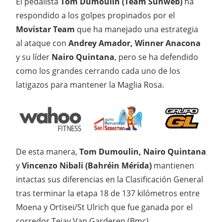
El pedalista
Tom Dumoulin (Team Sunweb)
ha
respondido a los golpes propinados por el
Movistar Team
que ha manejado una estrategia
al ataque con
Andrey Amador, Winner Anacona
y su líder
Nairo Quintana
, pero se ha defendido
como los grandes cerrando cada uno de los
latigazos para mantener la Maglia Rosa.
De esta manera,
Tom Dumoulin, Nairo Quintana
y
Vincenzo Nibali (Bahréin Mérida)
mantienen
intactas sus diferencias en la Clasificación General
tras terminar la etapa 18 de 137 kilómetros entre
Moena y Ortisei/St Ulrich que fue ganada por el
corredor Tejay Van Garderen (Bmc).