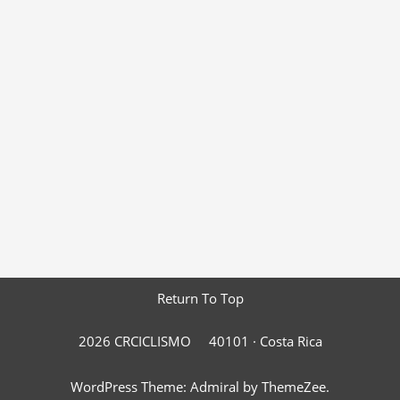
Return To Top
2026 CRCICLISMO
40101 ·
Costa Rica
WordPress Theme: Admiral by ThemeZee.