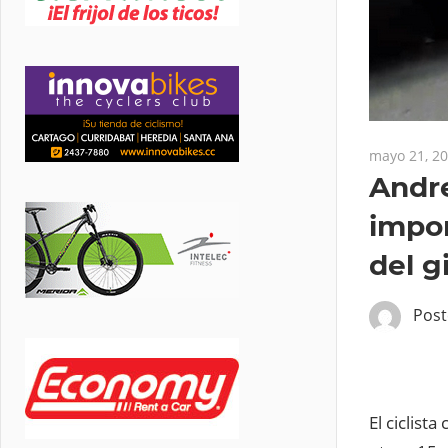
mayo 21, 2
Andr
impor
del g
Pos
El ciclist