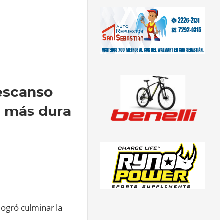
escanso
a más dura
logró culminar la