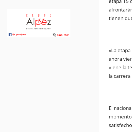
etapa 15 d
afrontará
tienen que
«La etapa 
ahora vie
viene la 
la carrer
El naciona
momento y
satisfech