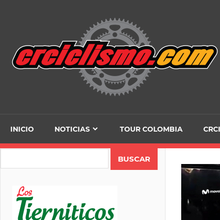
Skip
to
content
INICIO
NOTICIAS
TOUR COLOMBIA
CRC
Search