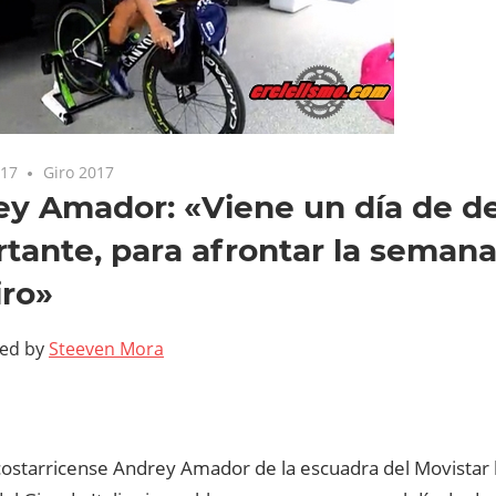
017
Giro 2017
ey Amador: «Viene un día de d
tante, para afrontar la seman
iro»
ted by
Steeven Mora
a costarricense Andrey Amador de la escuadra del Movistar 