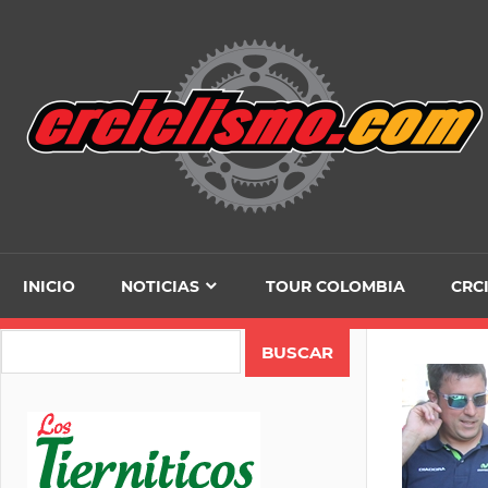
Skip
to
content
INICIO
NOTICIAS
TOUR COLOMBIA
CRC
Search