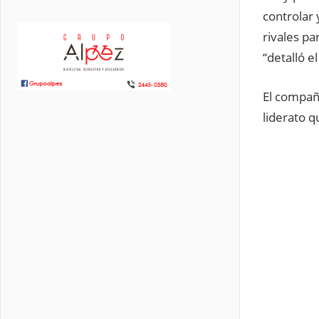
controlar 
rivales p
“detalló e
El compañ
liderato 