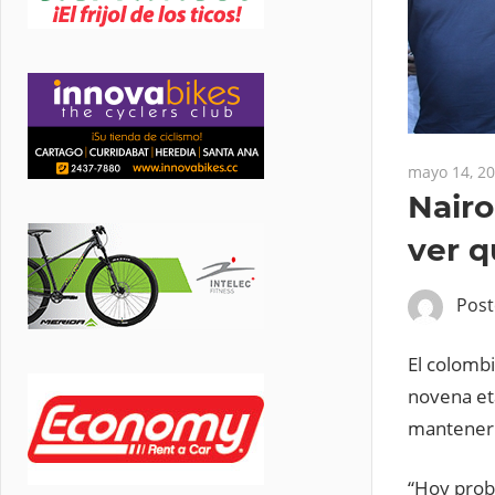
mayo 14, 2
Nairo
ver q
Pos
El colombi
novena eta
mantener 
“Hoy prob