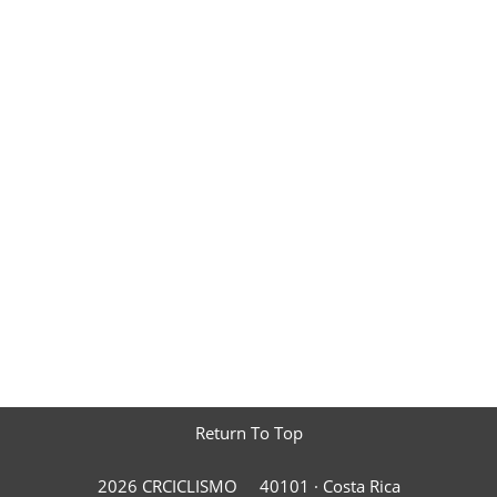
Return To Top
2026 CRCICLISMO
40101 ·
Costa Rica