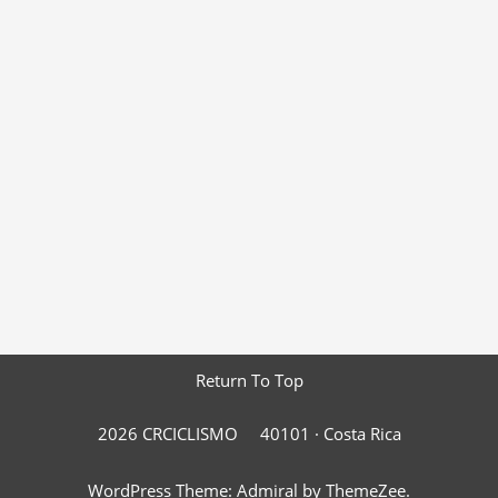
Return To Top
2026 CRCICLISMO
40101 ·
Costa Rica
WordPress Theme: Admiral by ThemeZee.