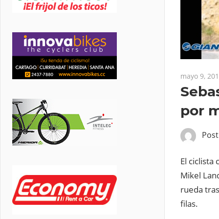
mayo 9, 20
Sebas
por m
Pos
El ciclist
Mikel Land
rueda tras
filas.