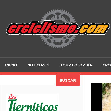
Skip
to
content
INICIO
NOTICIAS
TOUR COLOMBIA
CRC
Search