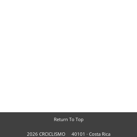
Return To Top
2026 CRCICLISMO
40101 ·
Costa Rica