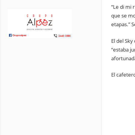
“Le di mi 
que se mo
etapas.” 
El del Sk
“estaba ju
afortunada
El cafeter