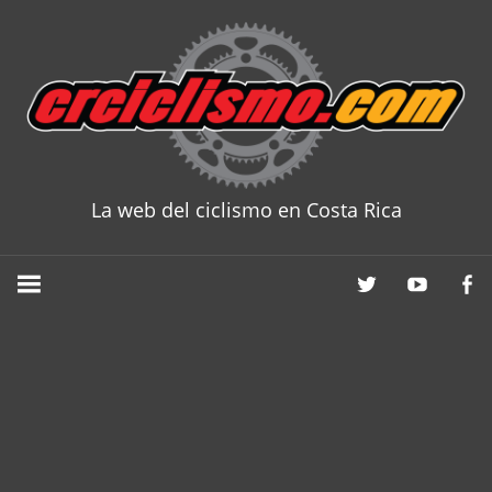
Skip
to
content
La web del ciclismo en Costa Rica
CRCICLISM