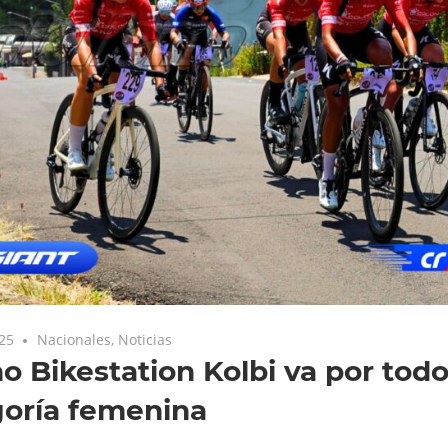
025
Nacionales
,
Noticias
o Bikestation Kolbi va por todo
goría femenina