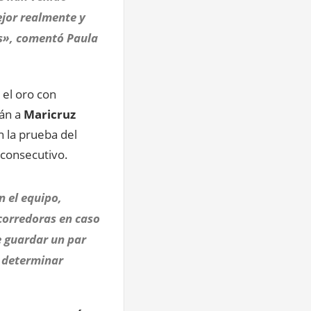
ejor realmente y
s», comentó Paula
 el oro con
rán a
Maricruz
 la prueba del
consecutivo.
n el equipo,
 corredoras en caso
e guardar un par
a determinar