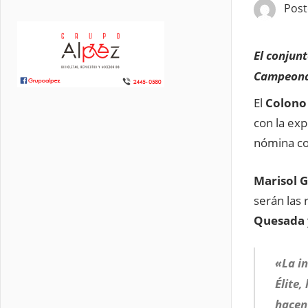
Pos
El conjunt
Campeonat
El
Colono 
con la ex
nómina co
Marisol G
serán las 
Quesada
«La in
Élite,
hacen 