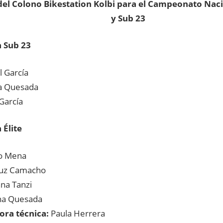
el Colono Bikestation Kolbi para el Campeonato Nacio
y Sub 23
a Sub 23
l García
a Quesada
García
 Élite
o Mena
ruz Camacho
na Tanzi
na Quesada
ora técnica:
Paula Herrera