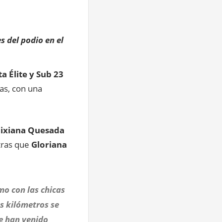
s del podio en el
 Élite y Sub 23
as, con una
ixiana Quesada
ntras que
Gloriana
mo con las chicas
os kilómetros se
se han venido