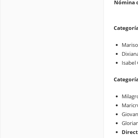
Nómina d
Categorí
Mariso
Dixian
Isabel 
Categoría
Milagr
Maric
Giovan
Gloria
Direct