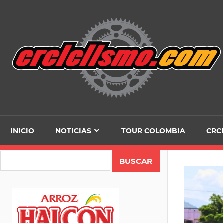
Skip
to
content
INICIO
NOTICIAS
TOUR COLOMBIA
CRC
Search