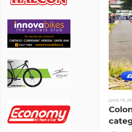
junio 19, 2
Colon
cate