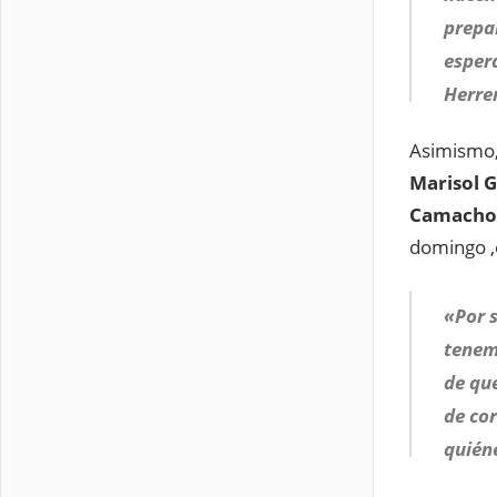
prepar
esper
Herrer
Asimismo, 
Marisol G
Camacho,
domingo ,
«Por s
tenemo
de que
de cor
quiéne