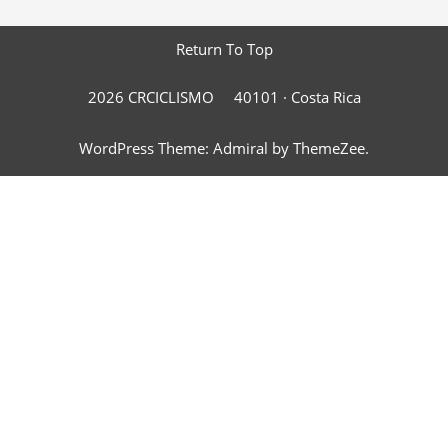
Return To Top
2026 CRCICLISMO
40101 ·
Costa Rica
WordPress Theme: Admiral by ThemeZee.