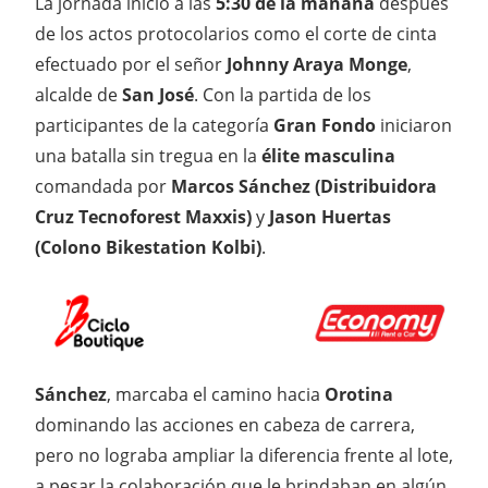
La jornada inició a las
5:30 de la mañana
después
de los actos protocolarios como el corte de cinta
efectuado por el señor
Johnny Araya Monge
,
alcalde de
San José
. Con la partida de los
participantes de la categoría
Gran Fondo
iniciaron
una batalla sin tregua en la
élite masculina
comandada por
Marcos Sánchez (Distribuidora
Cruz Tecnoforest Maxxis)
y
Jason Huertas
(Colono Bikestation Kolbi)
.
Sánchez
, marcaba el camino hacia
Orotina
dominando las acciones en cabeza de carrera,
pero no lograba ampliar la diferencia frente al lote,
a pesar la colaboración que le brindaban en algún