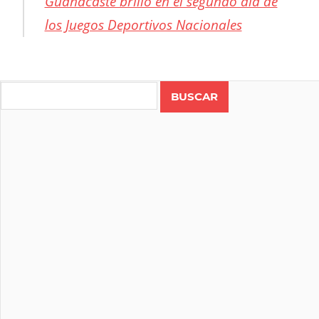
Guanacaste brilló en el segundo día de
los Juegos Deportivos Nacionales
CICLISMO
COSTA
Search
RICA
JUEGOS
DEPORTIVOS
NACIONALES
RUTA