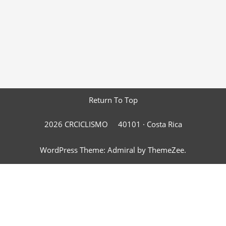
Return To Top
2026 CRCICLISMO
40101 ·
Costa Rica
WordPress Theme: Admiral by ThemeZee.