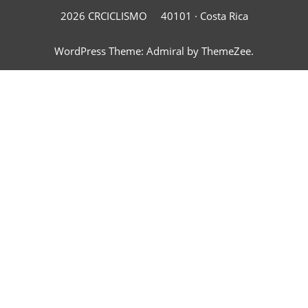
2026 CRCICLISMO
40101 ·
Costa Rica
WordPress Theme: Admiral by ThemeZee.