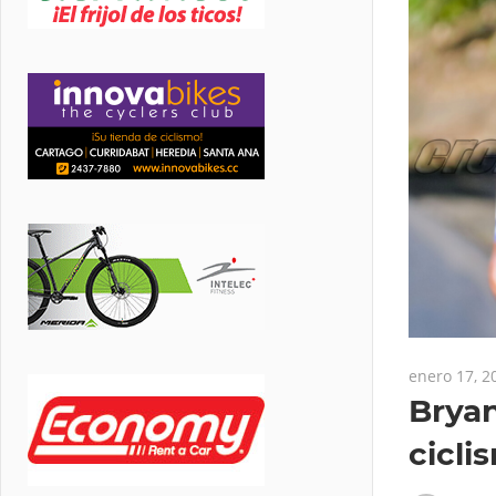
enero 17, 2
Bryan
cicli