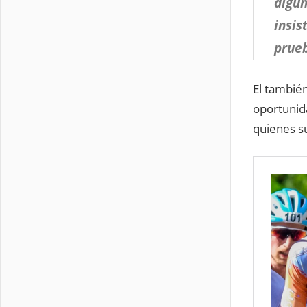
algun
insis
prueb
El tambié
oportunid
quienes s