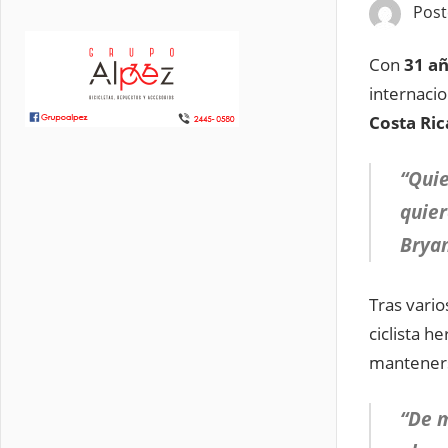
Pos
Con
31 a
internacio
Costa Ric
“Quie
quier
Bryan
Tras vario
ciclista 
manteners
“De m