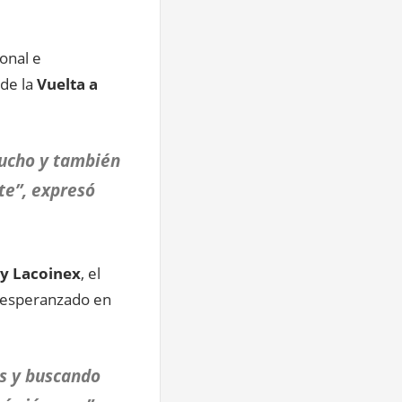
onal e
de la
Vuelta a
mucho y también
te”, expresó
y Lacoinex
, el
y esperanzado en
s y buscando