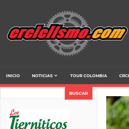
Skip
to
content
INICIO
NOTICIAS
TOUR COLOMBIA
CRC
Search