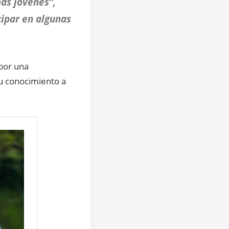
ás jóvenes”,
cipar en algunas
por una
su conocimiento a