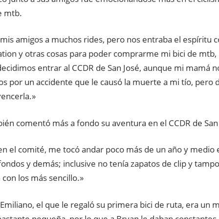
e mtb.
 mis amigos a muchos rides, pero nos entraba el espíritu 
tation y otras cosas para poder comprarme mi bici de mtb
 decidimos entrar al CCDR de San José, aunque mi mamá no
s por un accidente que le causó la muerte a mi tío, pero 
vencerla.»
bién comentó más a fondo su aventura en el CCDR de San 
en el comité, me tocó andar poco más de un año y medio e
ondos y demás; inclusive no tenía zapatos de clip y tampoc
con los más sencillo.»
 Emiliano, el que le regaló su primera bici de ruta, era un 
astante pequeña, por lo que a Bryan le daban constantes