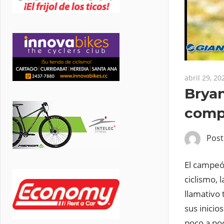
abril 29, 20
Bryan
compr
Pos
El campeón
ciclismo, 
llamativo 
sus inicio
poco a po