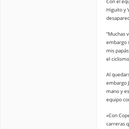
Con el eq
Higuito y 
desapareci
“Muchas ve
embargo s
mis papás
el ciclismo
Al quedars
embargo J
mano y es
equipo con
«Con Copen
carreras 