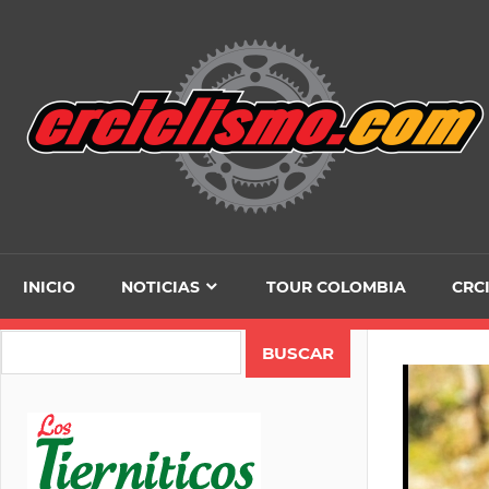
Skip
to
content
INICIO
NOTICIAS
TOUR COLOMBIA
CRC
Search