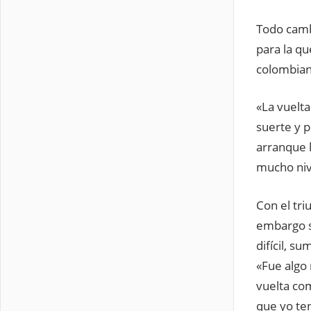
Todo camb
para la qu
colombiano
«La vuelta
suerte y 
arranque l
mucho niv
Con el tri
embargo s
difícil, s
«Fue algo 
vuelta co
que yo ten