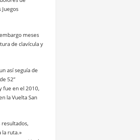
s Juegos
in embargo meses
tura de clavícula y
un así seguía de
 de 52”
y fue en el 2010,
n la Vuelta San
 resultados,
la ruta.»