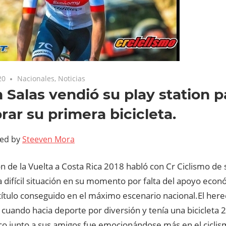
20
Nacionales
,
Noticias
 Salas vendió su play station p
ar su primera bicicleta.
ted by
Steeven Mora
 de la Vuelta a Costa Rica 2018 habló con Cr Ciclismo de s
la difícil situación en su momento por falta del apoyo econ
título conseguido en el máximo escenario nacional.
El her
s cuando hacia deporte por diversión y tenía una bicicleta
co junto a sus amigos fue emocionándose más en el ciclis