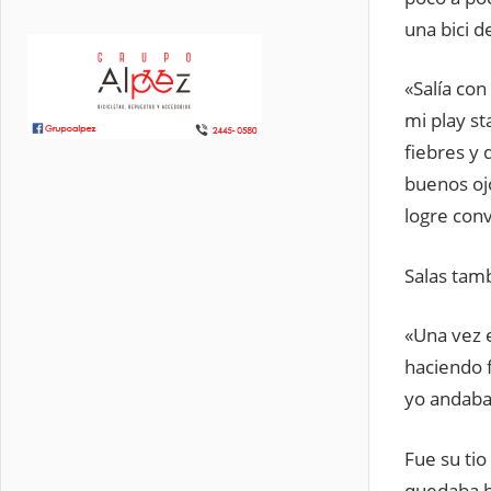
una bici d
«Salía con
mi play s
fiebres y
buenos ojo
logre con
Salas tam
«Una vez 
haciendo f
yo andaba 
Fue su tio
quedaba b