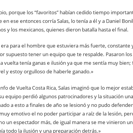
io, porque los “favoritos” habían cedido tiempo important
e en ese entonces corría Salas, lo tenía a él y a Daniel Bonil
s y los mexicanos, quienes dieron batalla hasta el final.
 era para el hombre que estuviera más fuerte, constante 
por supuesto tener un equipo que te respalde. Pasaron los
a vuelta tenía ganas e ilusión ya que me sentía muy bien;
el y estoy orgulloso de haberle ganado.»
unfo de Vuelta Costa Rica, Salas imaginó que lo mejor estab
u equipo perdió algunos patrocinadores y la situación una
umado a esto a finales de año se lesionó y no pudo defender 
muy emotivo el no poder participar a raíz de la lesión, pe
mo un espectador más, de igual manera se me vinieron un 
ía todo la ilusión y una preparación detrás.»