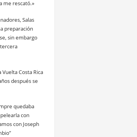
a me rescató.»
nadores, Salas
a preparación
rse, sin embargo
 tercera
a Vuelta Costa Rica
s años después se
siempre quedaba
 pelearla con
íbamos con Joseph
mbio”