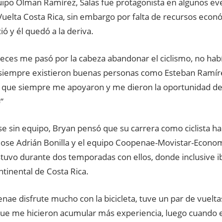
uipo Olman Ramírez, Salas fue protagonista en algunos e
Vuelta Costa Rica, sin embargo por falta de recursos econ
ó y él quedó a la deriva.
ces me pasó por la cabeza abandonar el ciclismo, no había
iempre existieron buenas personas como Esteban Ramírez
 que siempre me apoyaron y me dieron la oportunidad de l
”
e sin equipo, Bryan pensó que su carrera como ciclista ha
ose Adrián Bonilla y el equipo Coopenae-Movistar-Econom
tuvo durante dos temporadas con ellos, donde inclusive ib
tinental de Costa Rica.
ae disfrute mucho con la bicicleta, tuve un par de vuelta
que me hicieron acumular más experiencia, luego cuando e