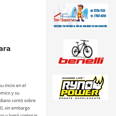
ara
u inicio en el
ómico y su
ediano contó sobre
 20, sin embargo
mo y logró comprar