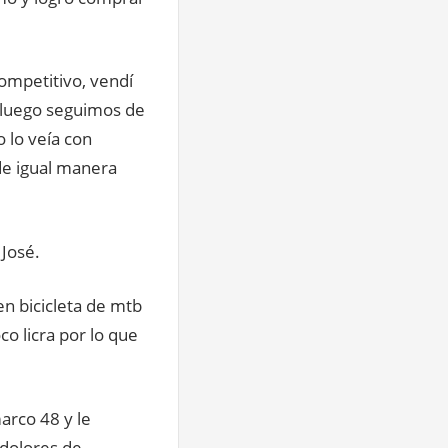
competitivo, vendí
, luego seguimos de
 lo veía con
de igual manera
José.
n bicicleta de mtb
o licra por lo que
marco 48 y le
 dolores de