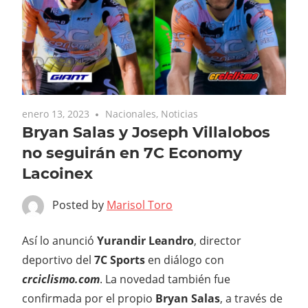
enero 13, 2023
Nacionales
,
Noticias
Bryan Salas y Joseph Villalobos
no seguirán en 7C Economy
Lacoinex
Posted by
Marisol Toro
Así lo anunció
Yurandir Leandro
, director
deportivo del
7C Sports
en diálogo con
crciclismo.com
. La novedad también fue
confirmada por el propio
Bryan Salas
, a través de