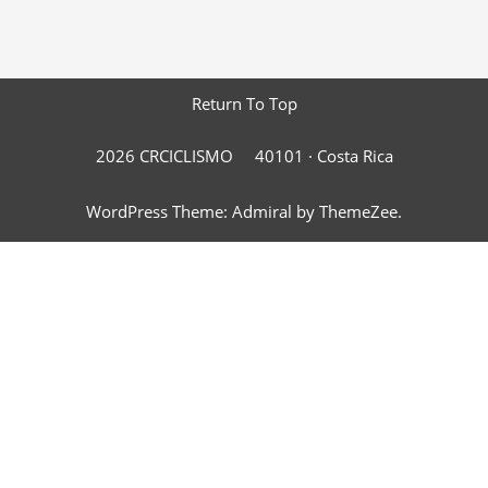
Return To Top
2026 CRCICLISMO
40101 ·
Costa Rica
WordPress Theme: Admiral by ThemeZee.