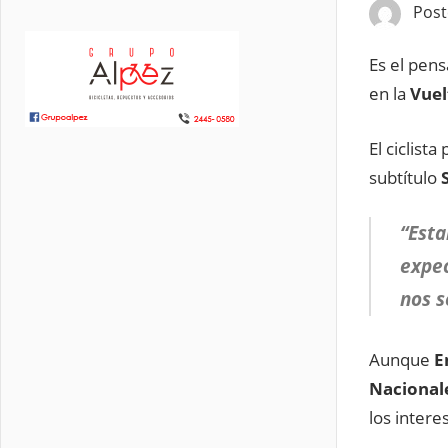
Pos
Es el pen
en la
Vuel
El ciclist
subtítulo
S
“Esta
expec
nos s
Aunque
E
Nacional
los intere