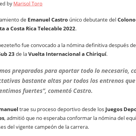
ted by
Marisol Toro
samiento de
Emanuel Castro
único debutante del
Colono 
ta a Costa Rica Telecable 2022
.
a pezeteño fue convocado a la nómina definitiva después de
ub 23
de la
Vuelta Internacional a Chiriquí
.
mos preparados para aportar todo lo necesario, co
tativas bastante altas por todos los entrenos qu
entimos fuertes”, comentó Castro.
manuel
trae su proceso deportivo desde los
Juegos Depo
es
, admitió que no esperaba conformar la nómina del eq
ses del vigente campeón de la carrera.