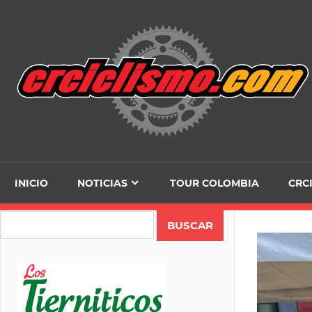
Skip
to
content
INICIO
NOTICIAS
TOUR COLOMBIA
CRC
Search