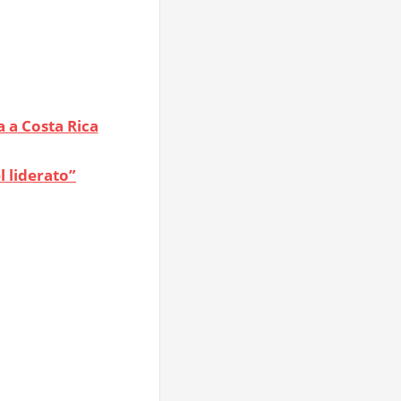
a a Costa Rica
l liderato”