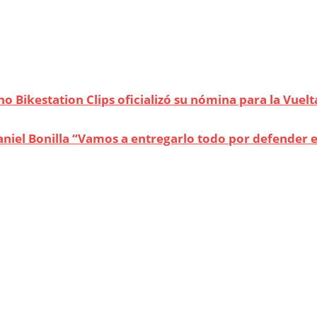
o Bikestation Clips oficializó su nómina para la Vuelt
niel Bonilla “Vamos a entregarlo todo por defender e