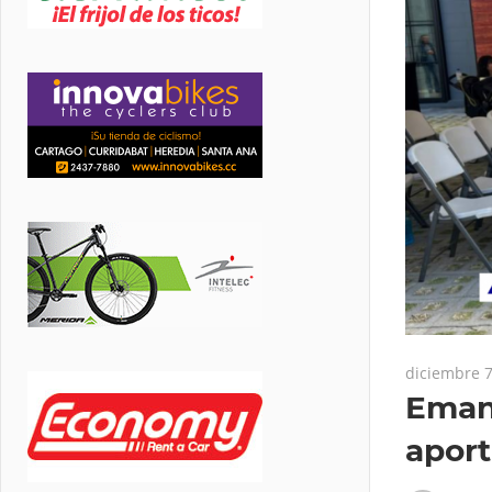
diciembre 7
Eman
aport