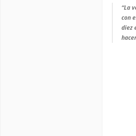
“La v
con e
diez 
hacer