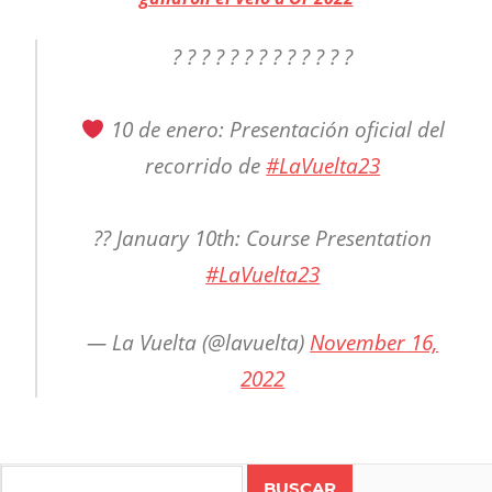
? ? ? ? ? ? ? ? ? ? ? ? ?
10 de enero: Presentación oficial del
recorrido de
#LaVuelta23
?? January 10th: Course Presentation
#LaVuelta23
— La Vuelta (@lavuelta)
November 16,
2022
CICLISMO
RUTA
Search