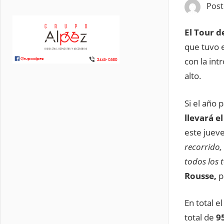
Pos
El Tour 
que tuvo 
con la int
alto.
Si el año 
llevará e
este jueve
recorrido,
todos los 
Rousse,
p
En total 
total de
9