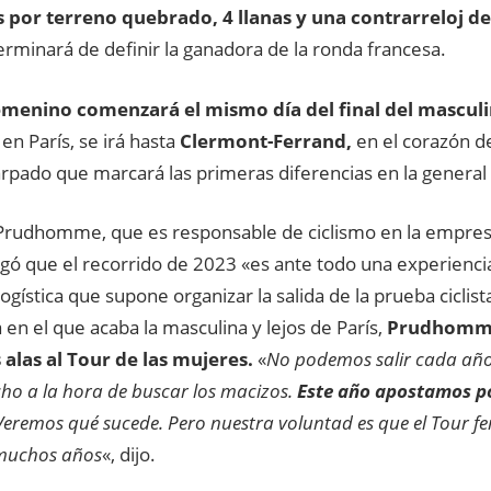
 por terreno quebrado, 4 llanas y una contrarreloj de
terminará de definir la ganadora de la ronda francesa.
emenino comenzará el mismo día del final del mascul
 en París, se irá hasta
Clermont-Ferrand,
en el corazón d
arpado que marcará las primeras diferencias en la general 
 Prudhomme, que es responsable de ciclismo en la empres
gó que el recorrido de 2023 «es ante todo una experienci
 logística que supone organizar la salida de la prueba ciclis
en el que acaba la masculina y lejos de París,
Prudhomme
s alas al Tour de las mujeres.
«
No podemos salir cada año 
ho a la hora de buscar los macizos.
Este año apostamos po
Veremos qué sucede. Pero nuestra voluntad es que el Tour fe
muchos años
«, dijo.