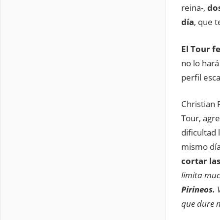
reina-,
dos
día
, que 
El Tour f
no lo hará
perfil esc
Christian
Tour, agre
dificultad
mismo día 
cortar la
limita muc
Pirineos.
que dure 