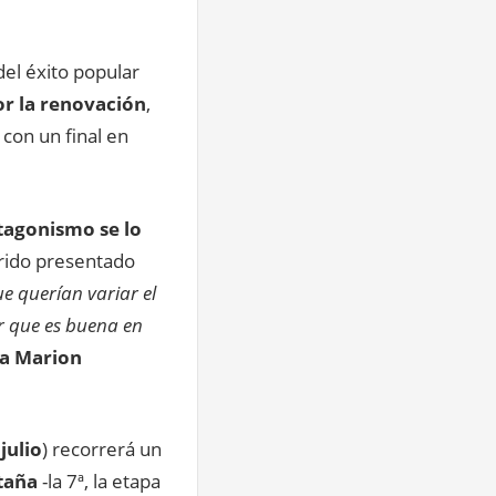
del éxito popular
or la renovación
,
 con un final en
tagonismo se lo
rido presentado
e querían variar el
r que es buena en
sta Marion
 julio
) recorrerá un
taña
-la 7ª, la etapa