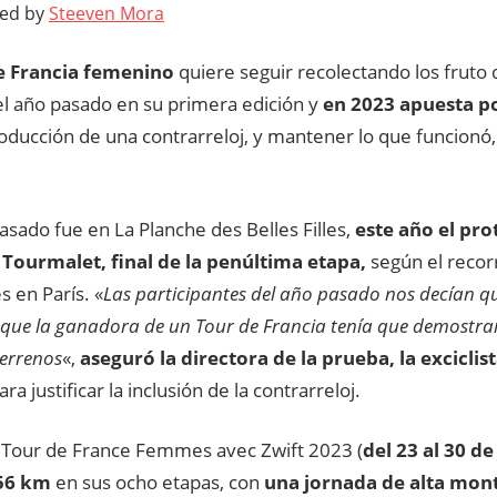
ted by
Steeven Mora
de Francia femenino
quiere seguir recolectando los fruto 
el año pasado en su primera edición y
en 2023 apuesta p
roducción de una contrarreloj, y mantener lo que funcionó,
pasado fue en La Planche des Belles Filles,
este año el pro
l Tourmalet, final de la penúltima etapa,
según el recor
s en París. «
Las participantes del año pasado nos decían qu
 que la ganadora de un Tour de Francia tenía que demostra
terrenos
«,
aseguró la directora de la prueba, la excicli
ara justificar la inclusión de la contrarreloj.
el Tour de France Femmes avec Zwift 2023 (
del 23 al 30 de
56 km
en sus ocho etapas, con
una jornada de alta mon