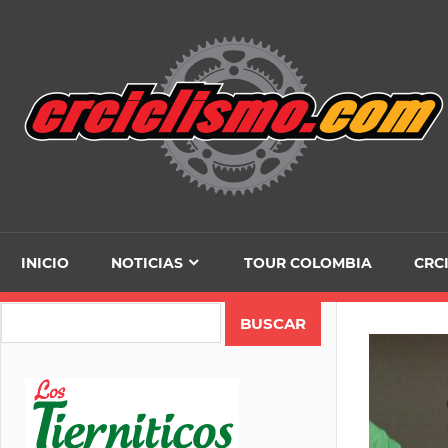
Skip
to
content
INICIO
NOTICIAS
TOUR COLOMBIA
CRC
Search