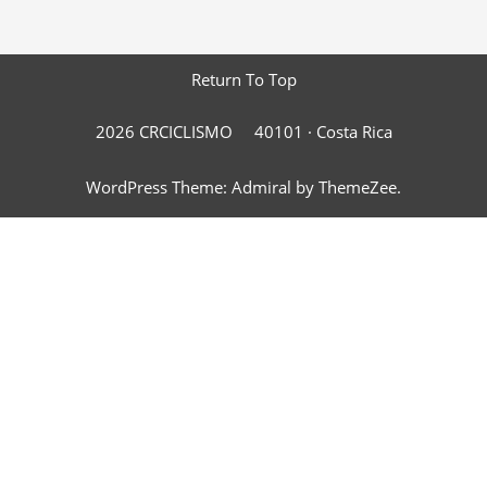
Return To Top
2026 CRCICLISMO
40101 ·
Costa Rica
WordPress Theme: Admiral by ThemeZee.