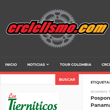
Skip
to
content
INICIO
NOTICIAS
TOUR COLOMBIA
CRC
Search
ETIQUETA
diciembre 1
Pospon
Panamá