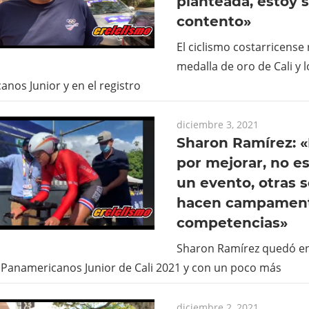
planteada, estoy
contento»
El ciclismo costarricense
medalla de oro de Cali y 
nos Junior y en el registro
diciembre 3, 2021
Sharon Ramírez: 
por mejorar, no es
un evento, otras 
hacen campament
competencias»
Sharon Ramírez quedó en
 Panamericanos Junior de Cali 2021 y con un poco más
diciembre 2, 2021