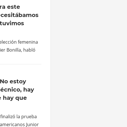
ara este
ecesitábamos
 tuvimos
 selección femenina
ier Bonilla, habló
«No estoy
técnico, hay
 hay que
finalizó la prueba
namericanos Junior