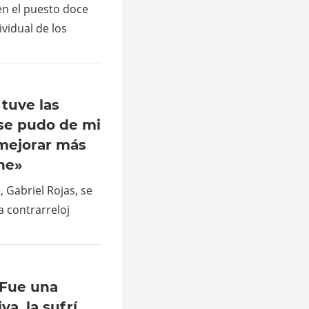
n el puesto doce
ividual de los
 tuve las
se pudo de mi
 mejorar más
ne»
, Gabriel Rojas, se
la contrarreloj
»Fue una
a, la sufrí