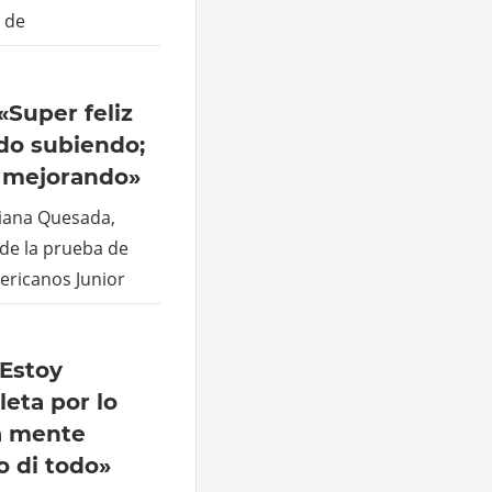
a de
«Super feliz
do subiendo;
a mejorando»
xiana Quesada,
 de la prueba de
ericanos Junior
«Estoy
leta por lo
la mente
o di todo»