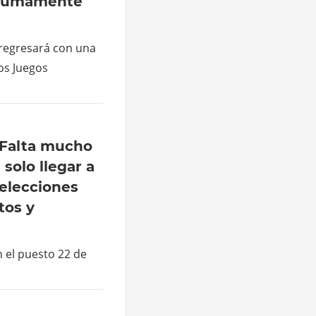
 sumamente
 regresará con una
los Juegos
«Falta mucho
 solo llegar a
selecciones
os y
 el puesto 22 de