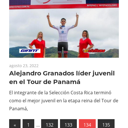
agosto 23, 2022
Alejandro Granados líder juvenil
en el Tour de Panamá
El integrante de la Selección Costa Rica terminó
como el mejor juvenil en la etapa reina del Tour de
Panamá,
Paginación
Previous
«
1
…
132
133
134
135