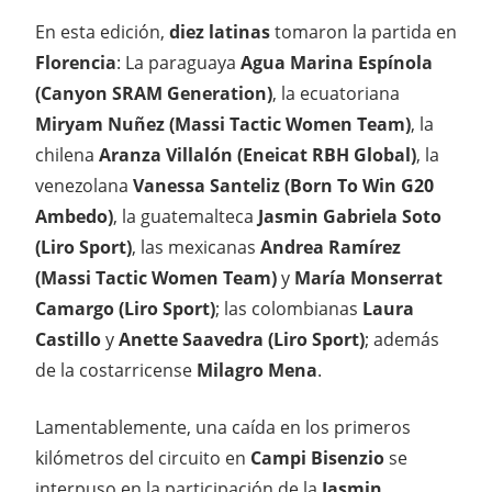
En esta edición,
diez latinas
tomaron la partida en
Florencia
: La paraguaya
Agua Marina Espínola
(Canyon
SRAM Generation)
, la ecuatoriana
Miryam Nuñez (Massi Tactic Women Team)
, la
chilena
Aranza Villalón (Eneicat RBH Global)
, la
venezolana
Vanessa Santeliz (Born To Win G20
Ambedo)
, la guatemalteca
Jasmin Gabriela Soto
(Liro Sport)
, las mexicanas
Andrea Ramírez
(Massi Tactic Women Team)
y
María Monserrat
Camargo (Liro Sport)
; las colombianas
Laura
Castillo
y
Anette Saavedra (Liro Sport)
; además
de la costarricense
Milagro Mena
.
Lamentablemente, una caída en los primeros
kilómetros del circuito en
Campi Bisenzio
se
interpuso en la participación de la
Jasmin