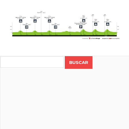
CICLISMO
CICLISMO
Search
FEMENINO
COSTA
RICA
MILAGRO
MENA
RUTA