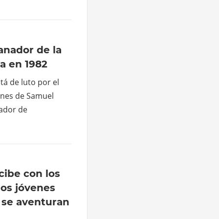
anador de la
ca en 1982
tá de luto por el
lunes de Samuel
nador de
cibe con los
los jóvenes
e se aventuran