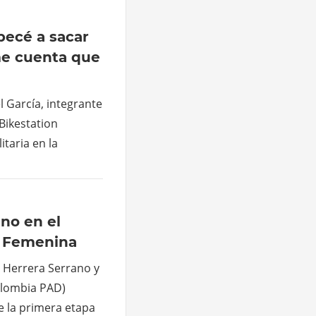
pecé a sacar
me cuenta que
l García, integrante
Bikestation
itaria en la
no en el
ta Femenina
 Herrera Serrano y
olombia PAD)
 la primera etapa