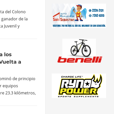
sta del Colono
, ganador de la
a Juvenil y
a los
Vuelta a
ominó de principio
or equipos
re 23.3 kilómetros,