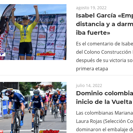
agosto 19, 2022
Isabel García «Em
distancia y a dar
iba fuerte»
Es el comentario de Isabe
del Colono Construcción 
después de su victoria sol
primera etapa
julio 14, 2022
Dominio colombia
inicio de la Vuel
Las colombianas Mariana
Laura Rojas (Selección C
dominaron el embalaje de