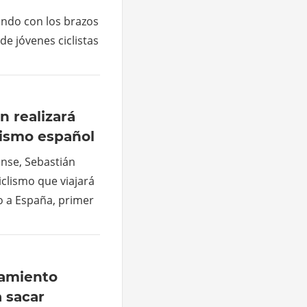
iendo con los brazos
de jóvenes ciclistas
n realizará
lismo español
cense, Sebastián
clismo que viajará
o a España, primer
amiento
a sacar