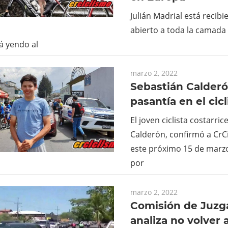
Julián Madrial está recib
abierto a toda la camada 
á yendo al
marzo 2, 2022
Sebastián Calderó
pasantía en el cic
El joven ciclista costarri
Calderón, confirmó a CrCi
este próximo 15 de marz
por
marzo 2, 2022
Comisión de Juzg
analiza no volver 