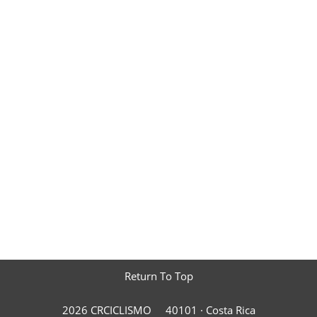
Return To Top
2026 CRCICLISMO
40101 ·
Costa Rica