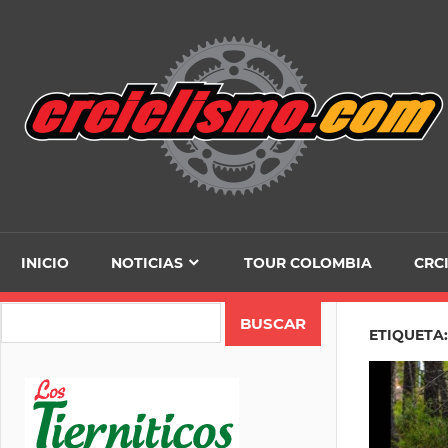
Skip
to
content
INICIO
NOTICIAS
TOUR COLOMBIA
CRC
Search
ETIQUETA