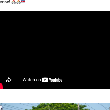
cense!