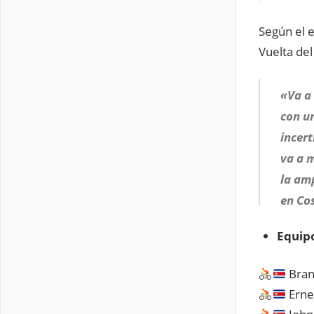
Según el e
Vuelta del
«Va a 
con un
incert
va a 
la amp
en Cos
Equipo
Brand
Erne