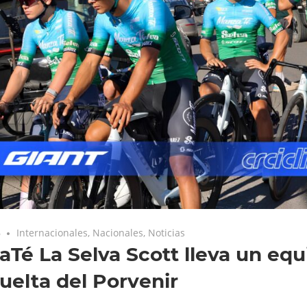
6
Internacionales
,
Nacionales
,
Noticias
Té La Selva Scott lleva un equ
Vuelta del Porvenir