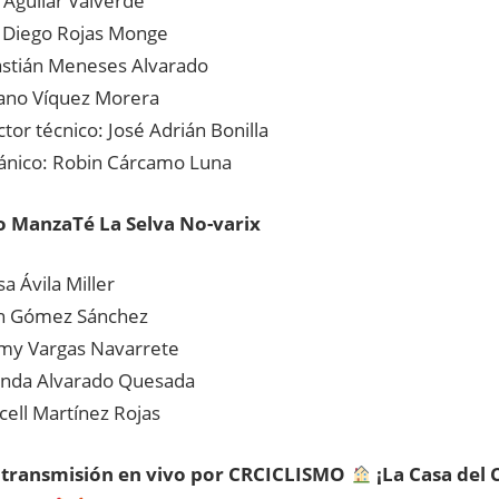
 Aguilar Valverde
 Diego Rojas Monge
stián Meneses Alvarado
ano Víquez Morera
tor técnico: José Adrián Bonilla
nico: Robin Cárcamo Luna
o ManzaTé La Selva No-varix
a Ávila Miller
in Gómez Sánchez
y Vargas Navarrete
da Alvarado Quesada
ell Martínez Rojas
a transmisión en vivo por CRCICLISMO
¡La Casa del 