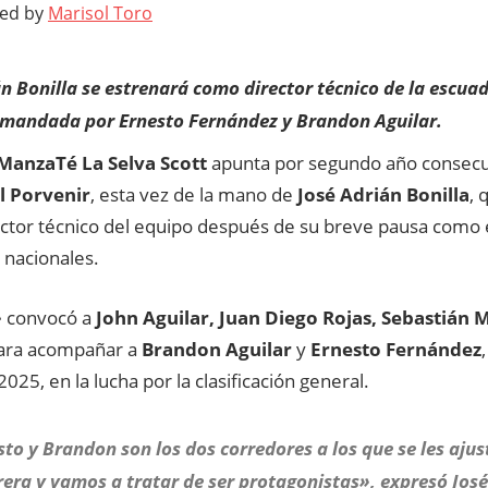
ted by
Marisol Toro
n Bonilla se estrenará como director técnico de la escua
omandada por Ernesto Fernández y Brandon Aguilar.
ManzaTé La Selva Scott
apunta por segundo año consecut
l Porvenir
, esta vez de la mano de
José Adrián Bonilla
, 
ctor técnico del equipo después de su breve pausa como
 nacionales.
»
convocó a
John Aguilar, Juan Diego Rojas, Sebastián 
ara acompañar a
Brandon Aguilar
y
Ernesto Fernández
2025, en la lucha por la clasificación general.
to y Brandon son los dos corredores a los que se les ajust
rera y vamos a tratar de ser protagonistas», expresó José