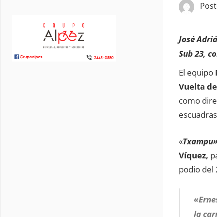
Pos
José Adriá
Sub 23, c
El equipo
Vuelta de
como dire
escuadras
«
Txampu
Víquez,
p
podio del 
«Ernes
la car