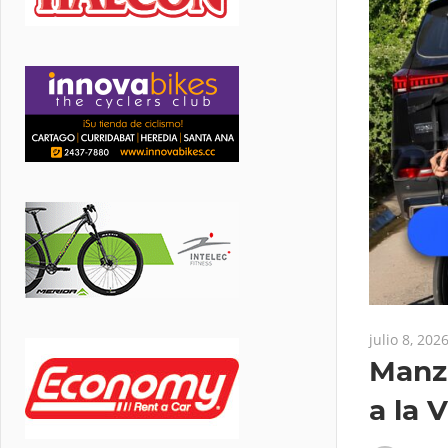
julio 8, 202
Manza
a la 