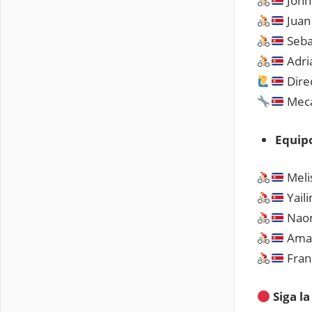
John
Juan
Seba
Adri
Direc
Mecá
Equip
Melis
Yail
Naom
Aman
Franc
Siga l