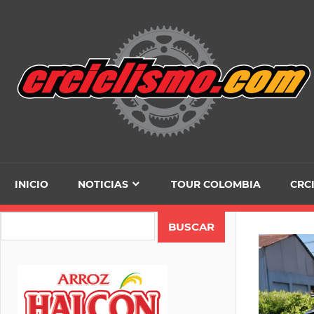
Skip
to
content
INICIO
NOTICIAS
TOUR COLOMBIA
CRC
Search