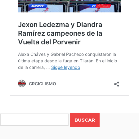
CICLISMO
COSTA
Search
RICA
RUTA