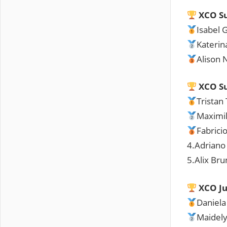
XCO S
Isabel 
Kateri
Alison
XCO Su
Tristan 
Maximil
Fabrici
4.Adriano
5.Alix Bru
XCO J
Daniela
Maidel