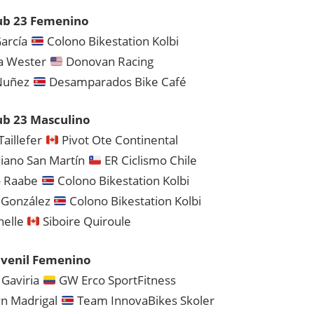
ub 23 Femenino
García
Colono Bikestation Kolbi
na Wester
Donovan Racing
 Nuñez
Desamparados Bike Café
b 23 Masculino
Taillefer
Pivot Ote Continental
iano San Martín
ER Ciclismo Chile
o Raabe
Colono Bikestation Kolbi
 González
Colono Bikestation Kolbi
nelle
Siboire Quiroule
uvenil Femenino
 Gaviria
GW Erco SportFitness
yn Madrigal
Team InnovaBikes Skoler