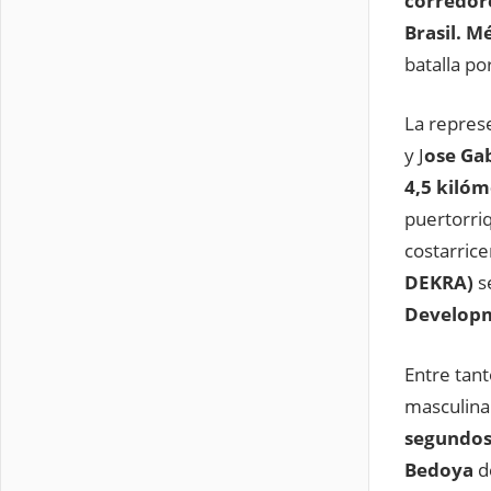
corredor
Brasil. M
batalla por
La repres
y J
ose Ga
4,5 kiló
puertorri
costarric
DEKRA)
s
Develop
Entre tan
masculina
segundo
Bedoya
d