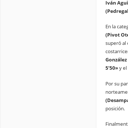
Iván Agui
(Pedrega
En la cate
(Pivot Ot
superó al
costarrice
González 
5’50»
y e
Por su pa
norteame
(Desampa
posición.
Finalmente