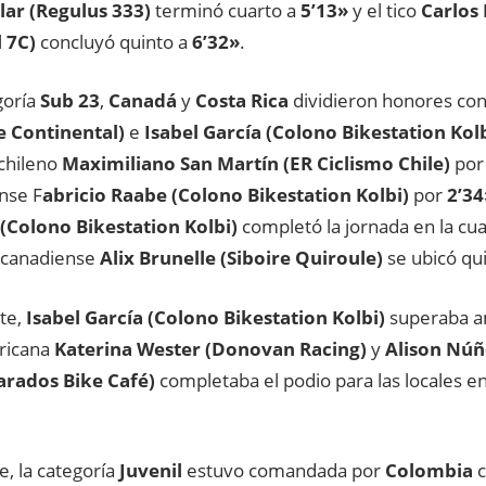
lar (Regulus 333)
terminó cuarto a
5’13»
y el tico
Carlos
l 7C)
concluyó quinto a
6’32»
.
goría
Sub 23
,
Canadá
y
Costa Rica
dividieron honores co
e Continental)
e
Isabel García (Colono Bikestation Kolb
 chileno
Maximiliano San Martín (ER Ciclismo Chile)
po
nse F
abricio Raabe (Colono Bikestation Kolbi)
por
2’34
(Colono Bikestation Kolbi)
completó la jornada en la cua
l canadiense
Alix Brunelle (Siboire Quiroule)
se ubicó qu
rte,
Isabel García (Colono Bikestation Kolbi)
superaba a
ricana
Katerina Wester (Donovan Racing)
y
Alison Núñ
rados Bike Café)
completaba el podio para las locales en
, la categoría
Juvenil
estuvo comandada por
Colombia