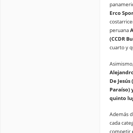
panameri
Erco Spor
costarric
peruana
A
(CCDR Bu
cuarto y q
Asimismo
Alejandro
De Jesús 
Paraíso)
quinto l
Además de
cada cate
competir 