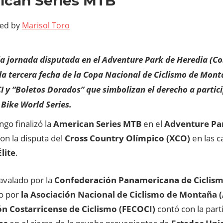
ican Series MTB
ted by
Marisol Toro
a jornada disputada en el Adventure Park de Heredia (Cos
la tercera fecha de la Copa Nacional de Ciclismo de Mon
I y “Boletos Dorados” que simbolizan el derecho a partici
Bike World Series.
go finalizó la
American Series MTB
en el
Adventure Par
on la disputa del
Cross Country Olímpico (XCO)
en las c
lite
.
avalado por la
Confederación Panamericana de Ciclis
o por
la Asociación Nacional de Ciclismo de Montaña
n Costarricense de Ciclismo (FECOCI)
contó con la part