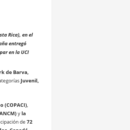
ta Rica), en el
taña entregó
par en la UCI
k de Barva,
ategorías
Juvenil,
mo (COPACI)
,
 (ANCM)
y
la
icipación de
72