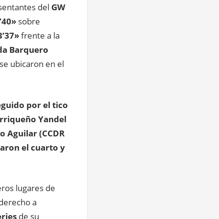
sentantes del
GW
’40»
sobre
3’37»
frente a la
a Barquero
se ubicaron en el
guido por el tico
orriqueño Yandel
no Aguilar (CCDR
ron el cuarto y
ros lugares de
 derecho a
ries
de su