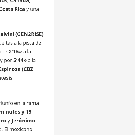
dos, Canadá,
Costa Rica
y una
Salvini (GEN2RISE)
ueltas a la pista de
 por
2’15»
a la
y por
5’44»
a la
Espinoza (CBZ
tesis
riunfo en la rama
 minutos y 15
ero
y
Jerónimo
. El mexicano