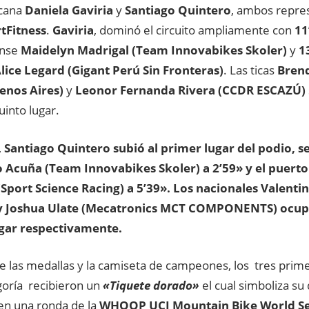
cana
Daniela Gaviria
y
Santiago Quintero
, ambos repre
tFitness
.
Gaviria
, dominó el circuito ampliamente con
11
ense
Maidelyn Madrigal (Team Innovabikes Skoler)
y
1
lice Legard (Gigant Perú Sin Fronteras)
. Las ticas
Brend
enos Aires)
y
Leonor Fernanda Rivera (CCDR ESCAZÚ)
uinto lugar.
,
Santiago Quintero subió al primer lugar del podio, se
 Acuña (Team Innovabikes Skoler) a 2’59» y el puert
(Sport Science Racing) a 5’39». Los nacionales Valenti
 y Joshua Ulate (Mecatronics MCT COMPONENTS) ocupa
ugar respectivamente.
 las medallas y la camiseta de campeones, los tres prime
goría recibieron un
«Tiquete dorado»
el cual simboliza su
en una ronda de la
WHOOP UCI Mountain Bike World Se