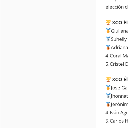
elección d
XCO Él
Giuliana
Suheily
Adriana
4.Coral M
5.Cristel 
XCO Él
Jose Ga
Jhonna
Jeróni
4.Iván Agu
5.Carlos 