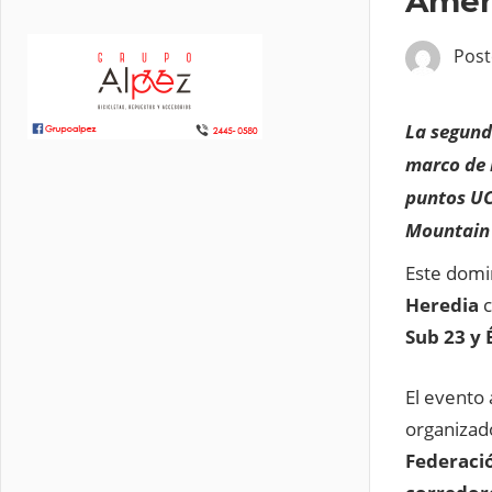
Amer
Pos
La segund
marco de 
puntos UC
Mountain 
Este domin
Heredia
c
Sub 23 y É
El evento 
organizad
Federació