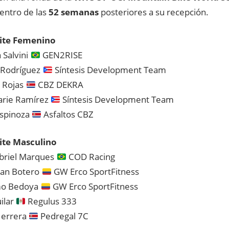
entro de las
52 semanas
posteriores a su recepción.
ite Femenino
 Salvini
GEN2RISE
 Rodríguez
Síntesis Development Team
 Rojas
CBZ DEKRA
arie Ramírez
Síntesis Development Team
Espinoza
Asfaltos CBZ
ite Masculino
briel Marques
COD Racing
tan Botero
GW Erco SportFitness
mo Bedoya
GW Erco SportFitness
ilar
Regulus 333
Herrera
Pedregal 7C