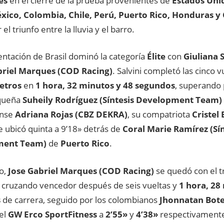
es
en el cierre de la prueba provenientes de
Estados Uni
éxico, Colombia, Chile, Perú, Puerto Rico, Honduras y 
 el triunfo entre la lluvia y el barro.
entación de Brasil dominó la categoría
Élite
con
Giuliana 
briel Marques (COD Racing)
. Salvini completó las cinco v
metros
en
1 hora, 32 minutos y 48 segundos
, superando
queña
Suheily Rodríguez (Síntesis Development Team)
ense
Adriana Rojas (CBZ DEKRA)
, su compatriota
Cristel 
e ubicó quinta a 9’18» detrás de
Coral Marie Ramírez (Sín
ment Team)
de
Puerto Rico
.
to,
Jose Gabriel Marques (COD Racing)
se quedó con el t
 cruzando vencedor después de seis vueltas y
1 hora, 28
s
de carrera, seguido por los colombianos
Jhonnatan Bot
el
GW Erco SportFitness
a
2’55»
y
4’38»
respectivamente