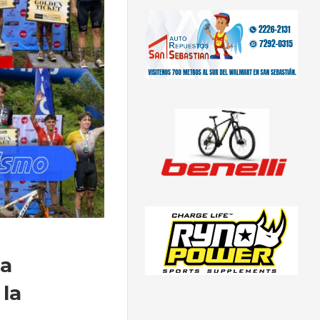
ca
 la