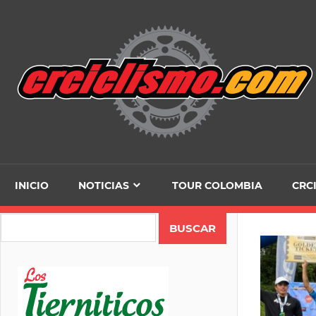
Skip
to
content
INICIO
NOTICIAS
TOUR COLOMBIA
CRC
Search