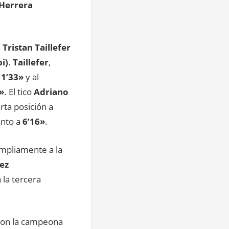
 Herrera
n
Tristan Taillefer
i)
.
Taillefer
,
r
1’33»
y al
»
. El tico
Adriano
rta posición a
into a
6’16»
.
mpliamente a la
ez
 la tercera
con la campeona