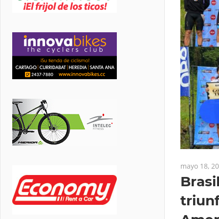
mayo 18, 2
Brasi
triun