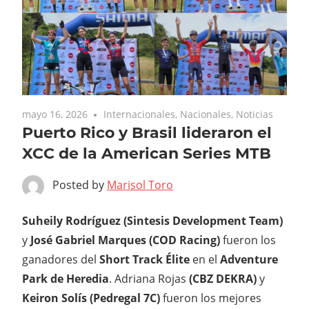
mayo 16, 2026
Internacionales
,
Nacionales
,
Noticias
Puerto Rico y Brasil lideraron el
XCC de la American Series MTB
Posted by
Marisol Toro
Suheily Rodríguez (Sintesis Development Team)
y
José Gabriel Marques (COD Racing)
fueron los
ganadores del
Short Track Élite
en el
Adventure
Park
de Heredia
. Adriana Rojas
(CBZ DEKRA)
y
Keiron Solís
(Pedregal 7C)
fueron los mejores