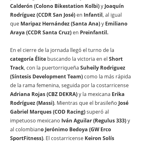
Calderón (Colono Bikestation Kolbi)
y
Joaquín
Rodríguez (CCDR San José)
en
Infantil
, al igual
que
Maripaz Hernández (Santa Ana)
y
Emiliano
Araya (CCDR Santa Cruz)
en
Preinfantil.
En el cierre de la jornada llegó el turno de la
categoría Élite
buscando la victoria en el
Short
Track
, con la puertorriqueña
Suheily Rodriguez
(Síntesis Development Team)
como la más rápida
de la rama femenina, seguida por la costarricense
Adriana Rojas (CBZ DEKRA)
y la mexicana
Erika
Rodríguez (Massi)
. Mientras que el brasileño
José
Gabriel Marques (COD Racing)
superó al
impetuoso mexicano
Iván Aguilar (Regulus 333)
y
al colombian
o Jerónimo Bedoya (GW Erco
SportFitness)
. El costarricense
Keiron Solís