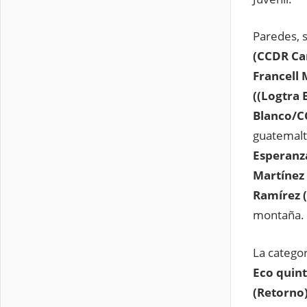
Paredes, s
(CCDR Car
Francell 
((Logtra 
Blanco/C
guatemal
Esperanz
Martínez 
Ramírez (
montaña.
La categor
Eco quint
(Retorno)