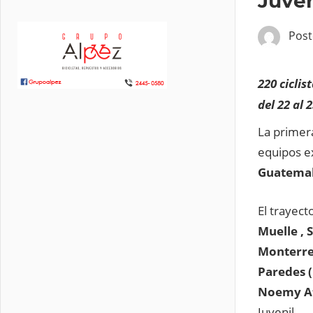
Juven
Pos
220 ciclis
del 22 al 
La primer
equipos ex
Guatemal
El trayect
Muelle , 
Monterre
Paredes (
Noemy At
Juvenil.