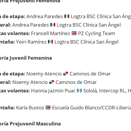
oría Prejuvenil Femenina
 de etapa:
Andrea Paredes
Logtra BSC Clínica San Áng
eral:
Andrea Paredes
Logtra BSC Clínica San Ángel
as volantes:
Francell Martínez
PZ Cycling Team
ntaña:
Yeiri Ramírez
Logtra BSC Clínica San Ángel
ría Juvenil Femenina
 de etapa:
Noemy Atencio
Caminos de Omar
eral:
Noemy Atencio
Caminos de Omar
as volantes:
Hannia Jazmin Puac
Sololá, Intercop RL,
a
ntaña:
Karla Bustos
Escuela Guido Blanco/CCDR-Liberi
ría Prejuvenil Masculina