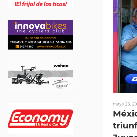
mayo 23, 2
Méxic
triun