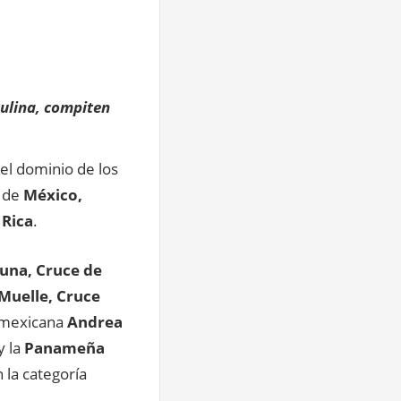
culina, compiten
 el dominio de los
 de
México,
 Rica
.
tuna, Cruce de
 Muelle, Cruce
a mexicana
Andrea
y la
Panameña
 la categoría