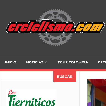
Skip
to
content
INICIO
NOTICIAS
TOUR COLOMBIA
CRC
Search