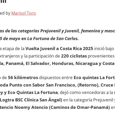
il
ted by
Marisol Toro
tas de las categorías Prejuvenil y Juvenil, femenina y mas
25 de mayo en La Fortuna de San Carlos.
a etapa de la
Vuelta Juvenil a Costa Rica 2025
inició bajo
tranjeros y la participación de
220 ciclistas
provenientes
a, Panamá, El Salvador, Honduras, Nicaragua y Costa
o de
56 kilómetros
dispuestos entre
Eco quintas La For
Soda Punto con Sabor San Francisco, (Retorno), Cruce
y y Eco Quintas La Fortuna
, dejó como vencedoras a l
Logtra BSC Clínica San Ángel)
en la categoría Prejuvenil 
encio Noemy Atencio (Caminos de Omar-Panamá)
en