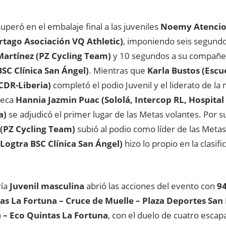
uperó en el embalaje final a las juveniles
Noemy Atencio 
tago Asociación VQ Athletic)
, imponiendo seis segundo
Martínez (PZ Cycling Team)
y 10 segundos a su compañ
BSC Clínica San Ángel)
. Mientras que
Karla Bustos (Escu
CDR-Liberia)
completó el podio Juvenil y el liderato de la
teca
Hannia Jazmin Puac (Sololá, Intercop RL, Hospita
a)
se adjudicó el primer lugar de las Metas volantes. Por s
(PZ Cycling Team)
subió al podio como líder de las Meta
Logtra BSC Clínica San Ángel)
hizo lo propio en la clasifi
ía
Juvenil masculina
abrió las acciones del evento con
94
as La Fortuna – Cruce de Muelle – Plaza Deportes San F
 – Eco Quintas La Fortuna
, con el duelo de cuatro esca