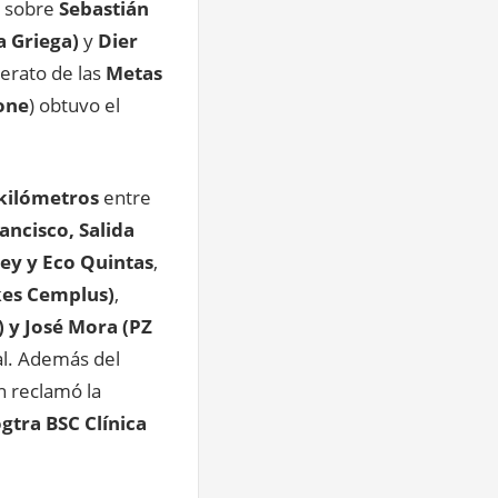
sobre
Sebastián
a Griega)
y
Dier
erato de las
Metas
zone
) obtuvo el
kilómetros
entre
ancisco, Salida
ey y Eco Quintas
,
kes Cemplus)
,
 y José Mora (PZ
al. Además del
n reclamó la
gtra BSC Clínica