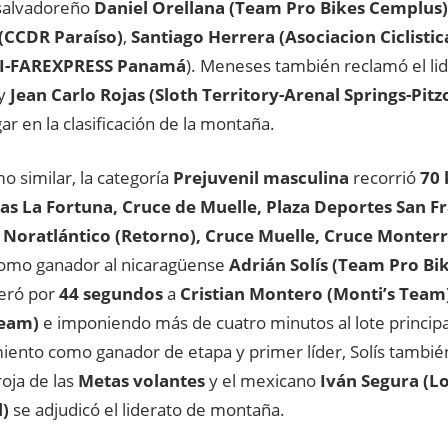
 salvadoreño
Daniel Orellana (Team Pro Bikes Cemplus)
(CCDR Paraíso)
,
Santiago Herrera (Asociacion Ciclistic
LI-FAREXPRESS Panamá
). Meneses también reclamó el lid
y
Jean Carlo Rojas (Sloth Territory-Arenal Springs-Pit
ar en la clasificación de la montaña.
o similar, la categoría
Prejuvenil masculina
recorrió
70 
as La Fortuna, Cruce de Muelle, Plaza Deportes San Fr
Noratlántico (Retorno), Cruce Muelle, Cruce Monterr
omo ganador al nicaragüense
Adrián Solís (Team Pro Bi
eró por
44 segundos
a
Cristian Montero (Monti’s Team)
Team)
e imponiendo más de cuatro minutos al lote princip
iento como ganador de etapa y primer líder, Solís tambié
oja de las
Metas volantes
y el mexicano
Iván Segura (Lo
l)
se adjudicó el liderato de montaña.