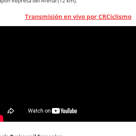
apón Represa del Arenal (12 km).
Transmisión en vivo por CRCiclismo