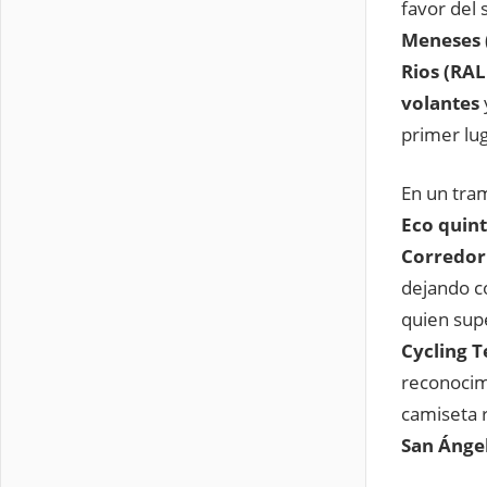
favor del
Meneses 
Rios (RA
volantes
primer lug
En un tram
Eco quint
Corredor 
dejando c
quien sup
Cycling 
reconocim
camiseta r
San Ánge