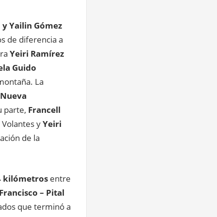
y Yailin Gómez
s de diferencia a
era
Yeiri Ramírez
ela Guido
 montaña. La
l Nueva
u parte,
Francell
s Volantes y
Yeiri
cación de la
 kilómetros
entre
rancisco – Pital
pados que terminó a