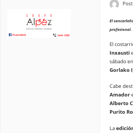
Pos
El sancarleñ
profesional.
El costarr
Inxausti
sábado en
Gorlako 
Cabe dest
Amador
e
Alberto C
Purito R
La
edició