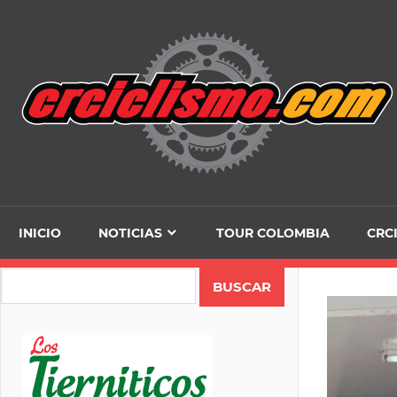
Skip
to
content
INICIO
NOTICIAS
TOUR COLOMBIA
CRC
Search