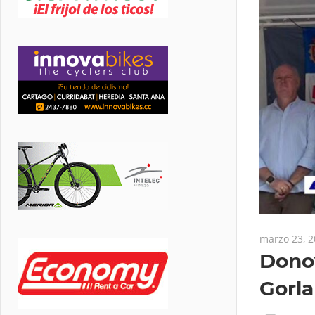
marzo 23, 
Donov
Gorla