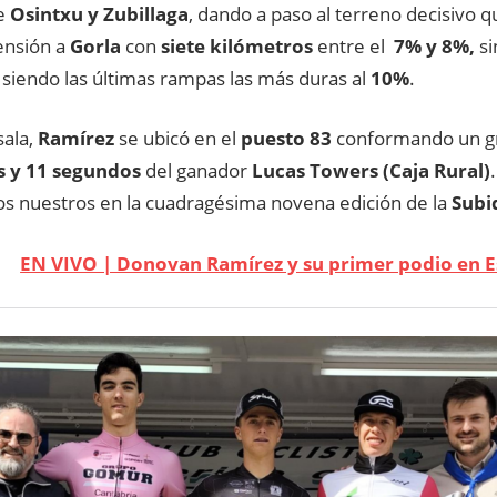
re
Osintxu y Zubillaga
, dando a paso al terreno decisivo q
ensión a
Gorla
con
siete kilómetros
entre el
7% y 8%,
si
 siendo las últimas rampas las más duras al
10%
.
sala,
Ramírez
se ubicó en el
puesto 83
conformando un gr
s y 11 segundos
del ganador
Lucas Towers (Caja Rural)
los nuestros en la cuadragésima novena edición de la
Subi
EN VIVO | Donovan Ramírez y su primer podio en 