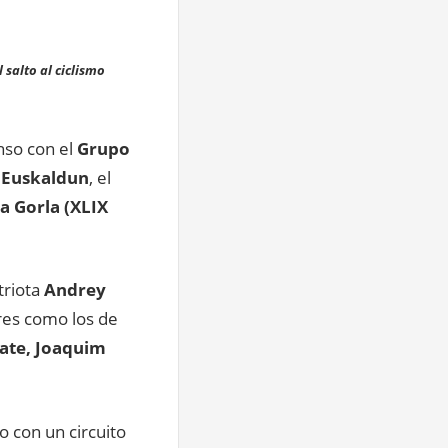
salto al ciclismo
nso con el
Grupo
 Euskaldun
, el
a Gorla (XLIX
triota
Andrey
es como los de
rate, Joaquim
do con un circuito