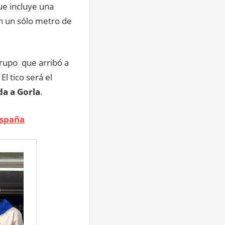
ue incluye una
n un sólo metro de
upo que arribó a
. El tico será el
da a Gorla
.
España