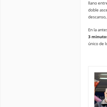
llano ent
doble asc
descanso,
En la ante
3 minuto
único de 