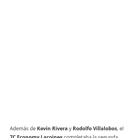
Además de
Kevin Rivera
y
Rodolfo Villalobos
, el
7C Economy Lacoinex
completaba la segunda