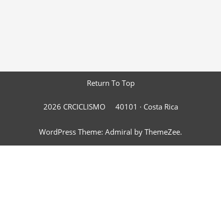
Return To Top
2026 CRCICLISMO
40101 ·
Costa Rica
WordPress Theme: Admiral by ThemeZee.