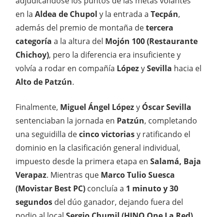
adjudicándose los puntos de las metas volantes
en la
Aldea de Chupol
y la entrada a
Tecpán
,
además del premio de montaña de
tercera
categoría
a la altura del
Mojón 100 (Restaurante
Chichoy)
, pero la diferencia era insuficiente y
volvía a rodar en compañía
López
y
Sevilla
hacia el
Alto de Patzún
.
Finalmente,
Miguel Ángel López
y
Óscar Sevilla
sentenciaban la jornada en
Patzún
, completando
una seguidilla de
cinco victorias
y ratificando el
dominio en la clasificación general individual,
impuesto desde la primera etapa en
Salamá, Baja
Verapaz
. Mientras que
Marco Tulio Suesca
(Movistar Best PC)
concluía a
1 minuto y 30
segundos
del dúo ganador, dejando fuera del
podio al local
Sergio Chumil (HINO One La Red)
,