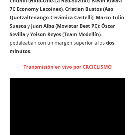
Chumil (Hino-One-La Red-Suzuki)
,
Kevin Rivera
7C Economy Lacoinex)
,
Cristian Bustos (Aso
Quetzaltenango-Cerámica Castelli)
,
Marco Tulio
Suesca
y
Juan Alba (Movistar Best PC)
;
Óscar
Sevilla
y
Yeison Reyes (Team Medellín)
,
pedaleaban con un margen superior a los
dos
minutos
.
Transmisión en vivo por CRCICLISMO