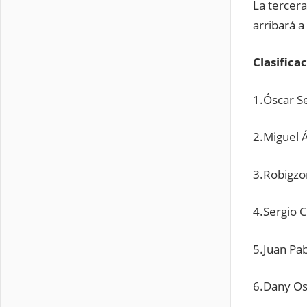
La tercera
arribará a
Clasifica
1.Óscar S
2.Miguel 
3.Robigzo
4.Sergio 
5.Juan Pab
6.Dany Os