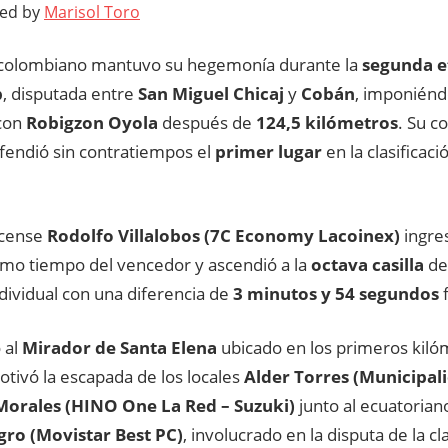
ted by
Marisol Toro
 colombiano mantuvo su hegemonía durante la
segunda e
b
, disputada entre
San Miguel Chicaj
y
Cobán
, imponiénd
con
Robigzon Oyola
después de
124,5 kilómetros
. Su 
endió sin contratiempos el
primer lugar
en la clasificaci
icense
Rodolfo Villalobos (7C Economy Lacoinex)
ingre
smo tiempo del vencedor y ascendió a la
octava casilla
de 
dividual con una diferencia de
3 minutos y 54 segundos
f
 al
Mirador de Santa Elena
ubicado en los primeros kiló
tivó la escapada de los locales
Alder Torres (Municipali
Morales (HINO One La Red – Suzuki)
junto al ecuatoria
ro (Movistar Best PC)
, involucrado en la disputa de la cla