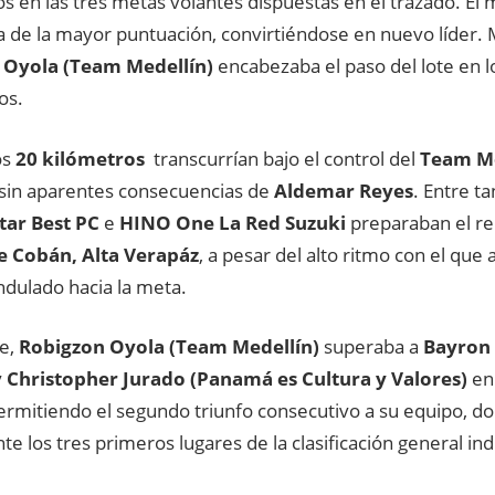
s en las tres metas volantes dispuestas en el trazado. El
 de la mayor puntuación, convirtiéndose en nuevo líder. M
 Oyola (Team Medellín)
encabezaba el paso del lote en l
os.
os
20 kilómetros
transcurrían bajo el control del
Team Me
 sin aparentes consecuencias de
Aldemar Reyes
. Entre ta
tar Best PC
e
HINO One La Red Suzuki
preparaban el re
e Cobán, Alta Verapáz
, a pesar del alto ritmo con el que 
ndulado hacia la meta.
e,
Robigzon Oyola (Team Medellín)
superaba a
Bayron
y
Christopher Jurado (Panamá es Cultura y Valores)
en 
ermitiendo el segundo triunfo consecutivo a su equipo, 
 los tres primeros lugares de la clasificación general ind