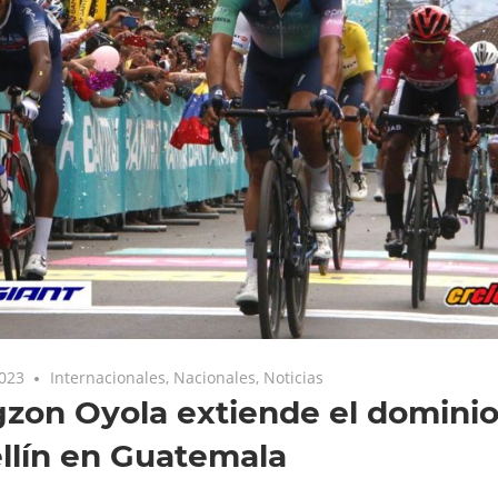
2023
Internacionales
,
Nacionales
,
Noticias
zon Oyola extiende el domini
llín en Guatemala