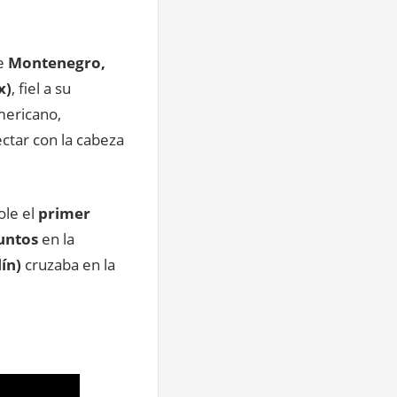
de
Montenegro,
x)
, fiel a su
mericano,
ectar con la cabeza
le el
primer
untos
en la
ín)
cruzaba en la