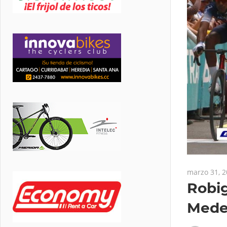
marzo 31, 
Robig
Mede