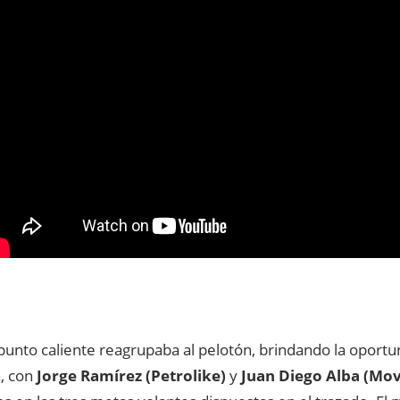
 punto caliente reagrupaba al pelotón, brindando la oport
, con
Jorge Ramírez (Petrolike)
y
Juan Diego Alba (Mov