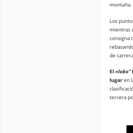
montaña.
Los punto
mientras 
consigna 
rebasando
de carrera
El
«lobo”
lugar
en l
clasificac
tercera po