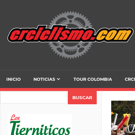
Skip
to
content
INICIO
NOTICIAS
TOUR COLOMBIA
CRC
Search