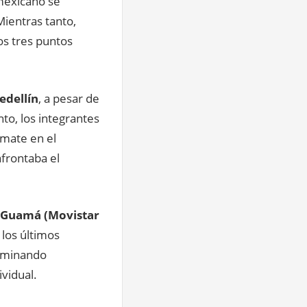
 mexicano se
ientras tanto,
os tres puntos
dellín
, a pesar de
nto, los integrantes
mate en el
afrontaba el
 Guamá (Movistar
los últimos
dominando
ividual.