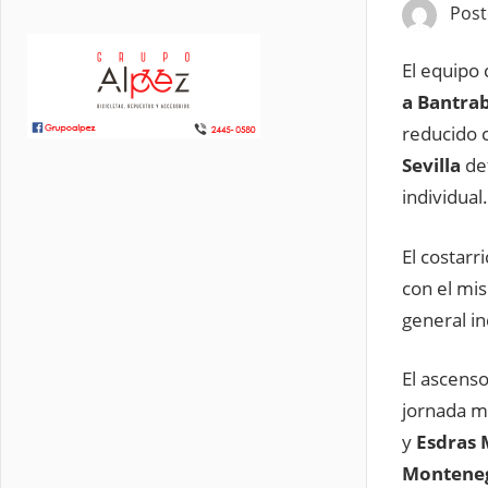
Pos
El equipo
a Bantra
reducido 
Sevilla
def
individual.
El costarr
con el mi
general in
El ascenso
jornada mo
y
Esdras 
Monteneg