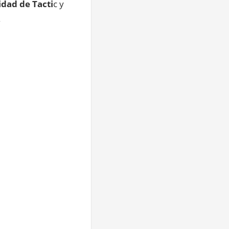
idad de Tacti
c y
.