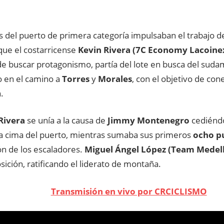
s del puerto de primera categoría impulsaban el trabajo 
que el costarricense
Kevin Rivera (7C Economy Lacoine
de buscar protagonismo, partía del lote en busca del suda
 en el camino a
Torres
y
Morales
, con el objetivo de con
.
Rivera
se unía a la causa de
Jimmy Montenegro
cediéndo
a cima del puerto, mientras sumaba sus primeros
ocho p
ión de los escaladores.
Miguel Ángel López (Team Medell
sición, ratificando el liderato de montaña.
Transmisión en vivo por CRCICLISMO