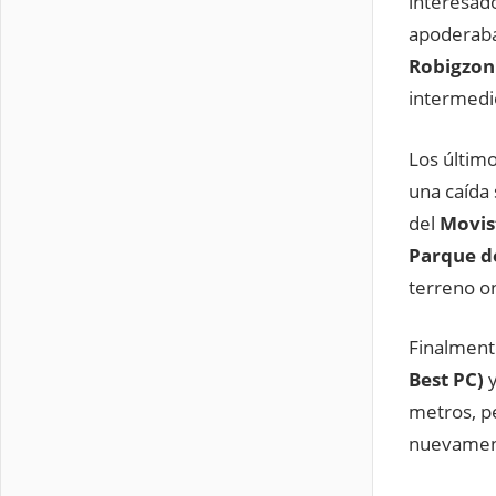
interesado
apoderaba
Robigzon
intermedi
Los últim
una caída
del
Movis
Parque d
terreno o
Finalment
Best PC)
metros, p
nuevamente