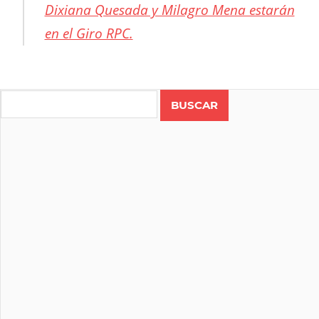
Dixiana Quesada y Milagro Mena estarán
en el Giro RPC.
ANGELA
PARRA
Search
CICLISMO
CLÁSICA
RPC
RADIO
COSTA
RICA
PROTOTYPE
WOMEN
CYCLING
TEAM