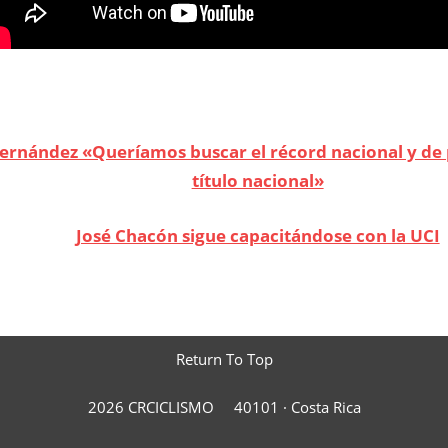
ernández «Queríamos buscar el récord nacional y de 
título nacional»
José Chacón sigue capacitándose con la UCI
Z
Return To Top
2026 CRCICLISMO
40101 ·
Costa Rica