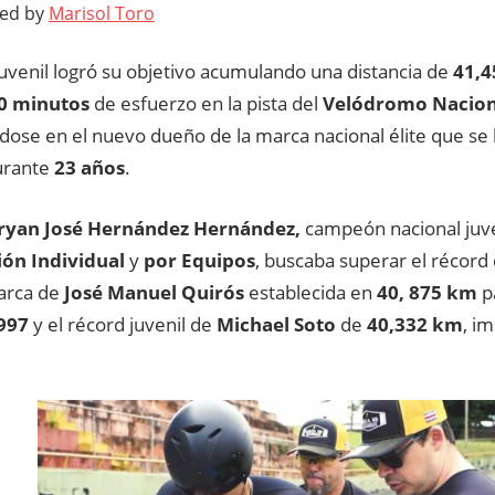
ted by
Marisol Toro
a juvenil logró su objetivo acumulando una distancia de
41,4
0 minutos
de esfuerzo en la pista del
Velódromo Naciona
ndose en el nuevo dueño de la marca nacional élite que s
urante
23 años
.
ryan José Hernández Hernández,
campeón nacional juve
ón Individual
y
por Equipos
, buscaba superar el récord 
marca de
José Manuel Quirós
establecida en
40, 875 km
pa
997
y el récord juvenil de
Michael Soto
de
40,332
km
, i