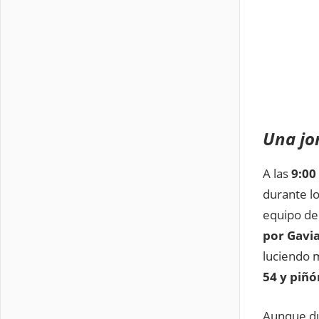
Una jo
A las
9:00
durante l
equipo de
por Gavi
luciendo m
54 y piñó
Aunque du