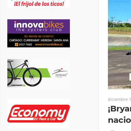
diciembre 1
¡Bry
nacio