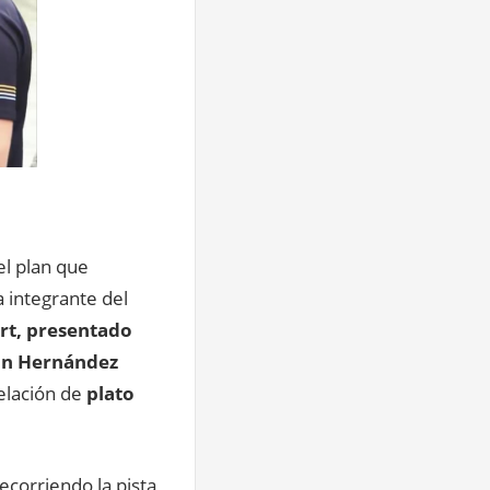
el plan que
 integrante del
rt, presentado
n Hernández
elación de
plato
recorriendo la pista