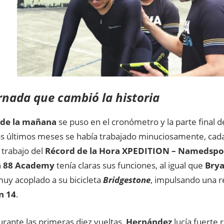
rnada que cambió la historia
 de la mañana
se puso en el cronómetro y la parte final d
os últimos meses se había trabajado minuciosamente, cada
 trabajo del
Récord de la Hora XPEDITION – Namedspo
a 88 Academy
tenía claras sus funciones, al igual que
Brya
uy acoplado a su bicicleta
Bridgestone
, impulsando una r
n 14
.
rante las primeras diez vueltas,
Hernández
lucía fuerte 