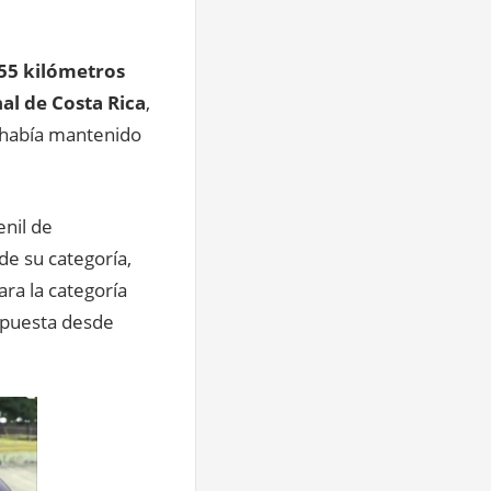
55 kilómetros
l de Costa Rica
,
e había mantenido
nil de
de su categoría,
ra la categoría
mpuesta desde