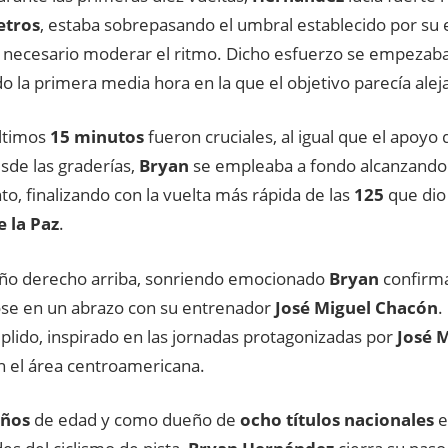
etros
, estaba sobrepasando el umbral establecido por su 
e necesario moderar el ritmo. Dicho esfuerzo se empezaba 
 la primera media hora en la que el objetivo parecía alej
últimos
15 minutos
fueron cruciales, al igual que el apoyo 
sde las graderías,
Bryan
se empleaba a fondo alcanzando
o, finalizando con la vuelta más rápida de las
125
que dio 
 la Paz
.
ño derecho arriba, sonriendo emocionado
Bryan
confirma
se en un abrazo con su entrenador
José Miguel Chacón
.
plido, inspirado en las jornadas protagonizadas por
José 
n el área centroamericana.
años
de edad y como dueño de
ocho títulos nacionales
e