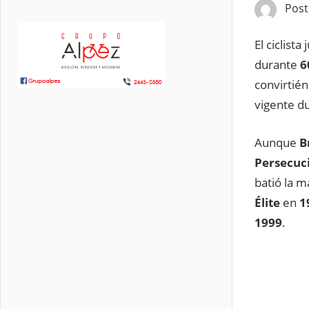
Pos
El ciclist
durante
6
convirtié
vigente d
Aunque
B
Persecuci
batió la 
Élite
en
1
1999
.