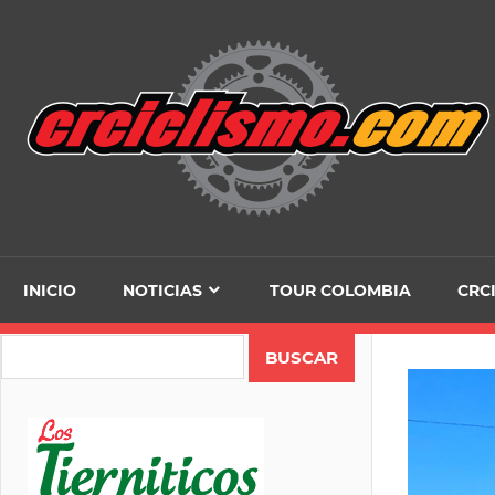
Skip
to
content
INICIO
NOTICIAS
TOUR COLOMBIA
CRC
Search