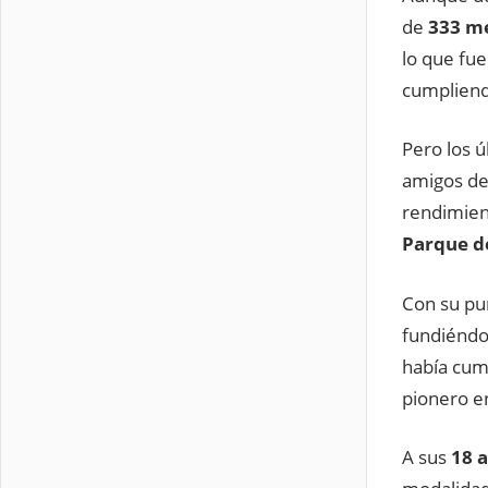
de
333 m
lo que fu
cumpliendo
Pero los 
amigos de
rendimient
Parque de
Con su pu
fundiéndo
había cum
pionero e
A sus
18 