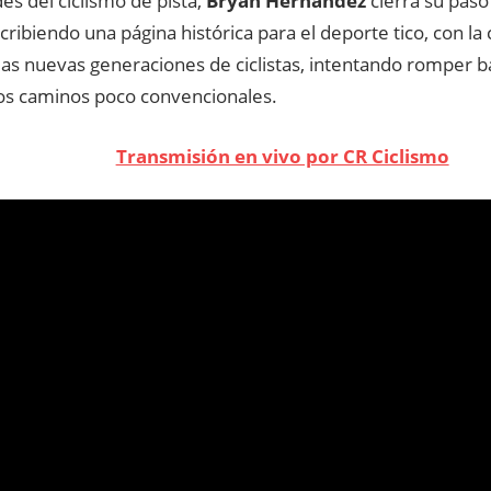
s del ciclismo de pista,
Bryan Hernández
cierra su paso
cribiendo una página histórica para el deporte tico, con la
 las nuevas generaciones de ciclistas, intentando romper b
 los caminos poco convencionales.
Transmisión en vivo por CR Ciclismo