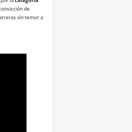
 por la
categoría
 convicción de
arreras sin temor a