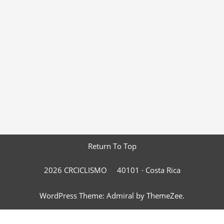
Return To Top
2026 CRCICLISMO
40101 ·
Costa Rica
WordPress Theme: Admiral by ThemeZee.