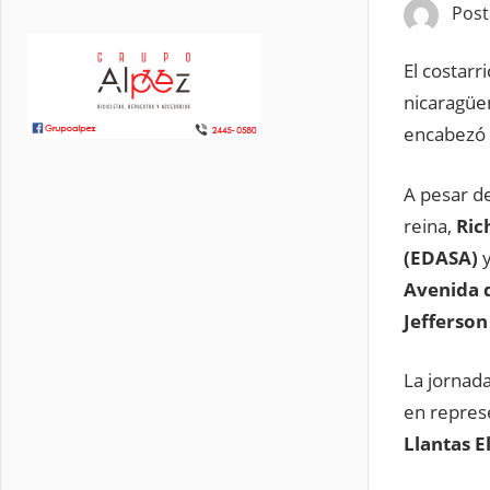
Pos
El costarr
nicaragüen
encabezó l
A pesar d
reina,
Ric
(EDASA)
y
Avenida d
Jefferson
La jornad
en repres
Llantas E