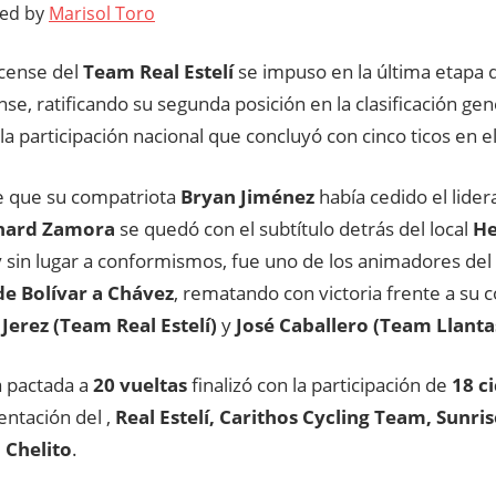
ted by
Marisol Toro
icense del
Team Real Estelí
se impuso en la última etapa d
se, ratificando su segunda posición en la clasificación gene
a participación nacional que concluyó con cinco ticos en e
e que su compatriota
Bryan Jiménez
había cedido el lide
hard Zamora
se quedó con el subtítulo detrás del local
He
 sin lugar a conformismos, fue uno de los animadores del c
e Bolívar a Chávez
, rematando con victoria frente a su
 Jerez (Team Real Estelí)
y
José Caballero (Team Llantas
a pactada a
20 vueltas
finalizó con la participación de
18 ci
entación del ,
Real Estelí,
Carithos Cycling Team,
Sunris
l Chelito
.