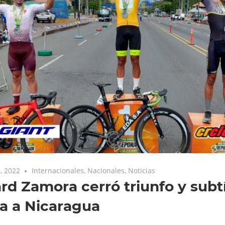
, 2022
Internacionales
,
Nacionales
,
Noticias
rd Zamora cerró triunfo y subtí
a a Nicaragua