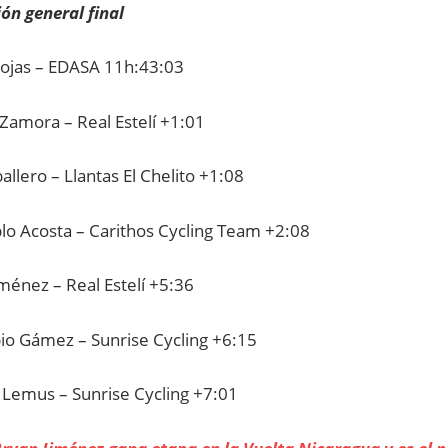
ión general final
ojas – EDASA 11h:43:03
Zamora – Real Estelí +1:01
allero – Llantas El Chelito +1:08
blo Acosta – Carithos Cycling Team +2:08
ménez – Real Estelí +5:36
bio Gámez – Sunrise Cycling +6:15
 Lemus – Sunrise Cycling +7:01