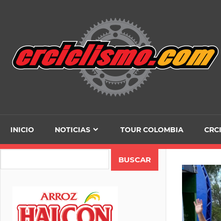
Skip
to
content
INICIO
NOTICIAS
TOUR COLOMBIA
CRC
Search