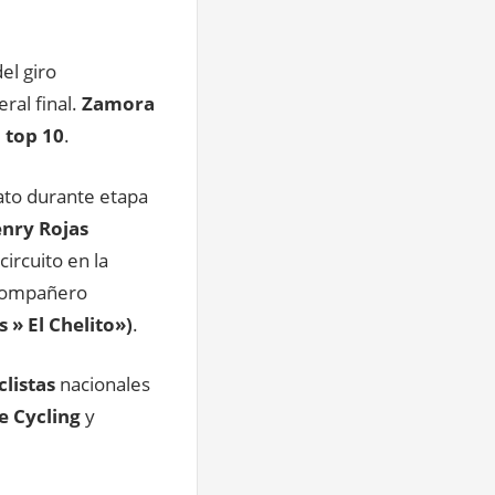
el giro
ral final.
Zamora
l
top 10
.
rato durante etapa
nry Rojas
ircuito en la
 compañero
 » El Chelito»)
.
clistas
nacionales
e Cycling
y