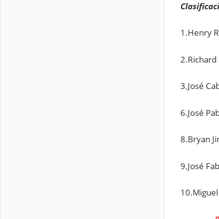
Clasificac
1.Henry R
2.Richard 
3.José Cab
6.José Pa
8.Bryan Ji
9.José Fa
10.Miguel