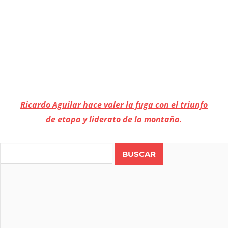
Ricardo Aguilar hace valer la fuga con el triunfo
de etapa y liderato de la montaña.
CICLISMO
COSTA
Search
RICA
RICARDO
AGUILAR
RUTA
VUELTA
SUB 23