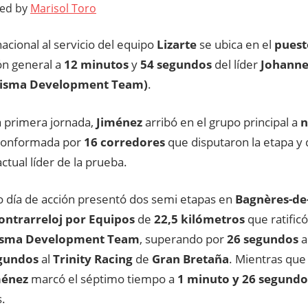
ted by
Marisol Toro
 nacional al servicio del equipo
Lizarte
se ubica en el
puest
ión general a
12 minutos
y
54 segundos
del líder
Johanne
isma Development Team)
.
a primera jornada,
Jiménez
arribó en el grupo principal a
n
conformada por
16 corredores
que disputaron la etapa y
actual líder de la prueba.
o día de acción presentó dos semi etapas en
Bagnères-de
ontrarreloj por Equipos
de
22,5 kilómetros
que ratificó
isma Development Team
, superando por
26 segundos
a
gundos
al
Trinity Racing
de
Gran Bretaña
. Mientras que
ménez
marcó el séptimo tiempo a
1 minuto y 26 segund
.