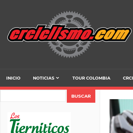
Skip
to
content
INICIO
NOTICIAS
TOUR COLOMBIA
CRC
Search