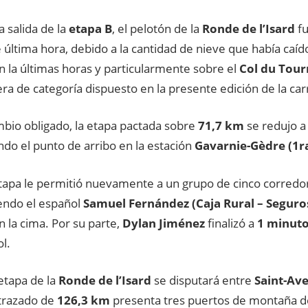
a salida de la
etapa B
, el pelotón de la
Ronde de l’Isard
f
última hora, debido a la cantidad de nieve que había caíd
n la últimas horas y particularmente sobre el
Col du Tour
ra de categoría dispuesto en la presente edición de la car
mbio obligado, la etapa pactada sobre
71,7 km
se redujo a
do el punto de arribo en la estación
Gavarnie-Gèdre (1ra
tapa le permitió nuevamente a un grupo de cinco corredor
iendo el español
Samuel Fernández (Caja Rural – Segur
n la cima. Por su parte,
Dylan Jiménez
finalizó a
1 minuto
l.
etapa de la
Ronde de l’Isard
se disputará entre
Saint-Av
l trazado de
126,3 km
presenta tres puertos de montaña d