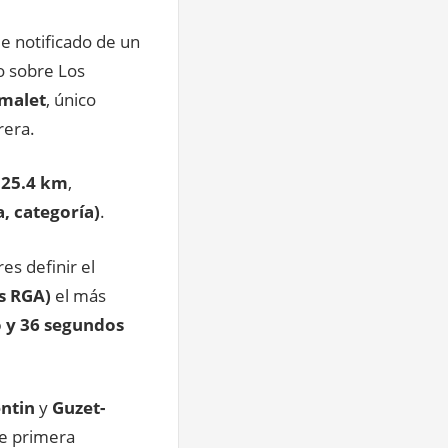
ue notificado de un
o sobre Los
malet
, único
rera.
25.4 km
,
, categoría)
.
es definir el
os RGA)
el más
 y 36 segundos
entin
y
Guzet-
e primera