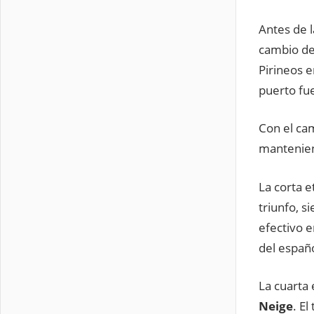
Antes de l
cambio de 
Pirineos e
puerto fue
Con el ca
mantenien
La corta e
triunfo, s
efectivo e
del españo
La cuarta 
Neige
. E