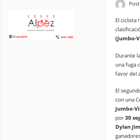
Pos
El ciclista
clasificac
(Jumbo-V
Durante l
una fuga 
favor del 
El segund
con una C
Jumbo-V
por
30 se
Dylan Ji
ganadores