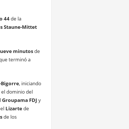
o 44
de la
s Staune-Mittet
ueve minutos
de
 que terminó a
-Bigorre
, iniciando
 el dominio del
l
Groupama FDJ
y
 el
Lizarte
de
os
de los