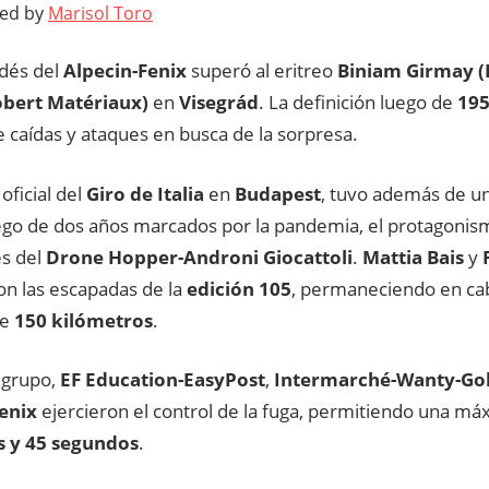
ted by
Marisol Toro
ndés del
Alpecin-Fenix
superó al eritreo
Biniam Girmay (
bert Matériaux)
en
Visegrád
. La definición luego de
19
 caídas y ataques en busca de la sorpresa.
oficial del
Giro de Italia
en
Budapest
, tuvo además de u
uego de dos años marcados por la pandemia, el protagonis
es del
Drone Hopper-Androni Giocattoli
.
Mattia Bais
y
on las escapadas de la
edición 105
, permaneciendo en ca
de
150 kilómetros
.
 grupo,
EF Education-EasyPost
,
Intermarché-Wanty-Go
Fenix
ejercieron el control de la fuga, permitiendo una má
s y 45 segundos
.