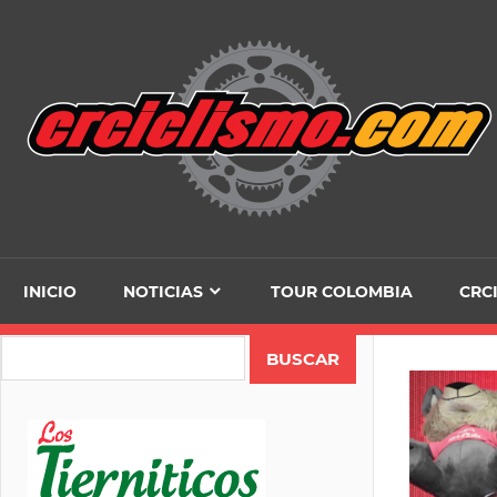
Skip
to
content
INICIO
NOTICIAS
TOUR COLOMBIA
CRC
Search