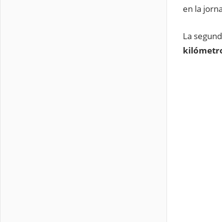
en la jorn
La segund
kilómetr