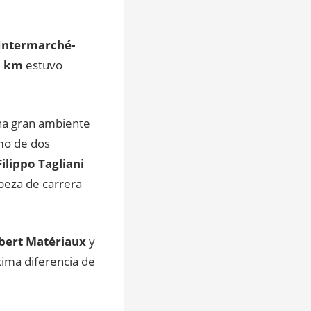
Intermarché-
5 km
estuvo
na gran ambiente
mo de dos
Filippo Tagliani
beza de carrera
bert Matériaux
y
xima diferencia de