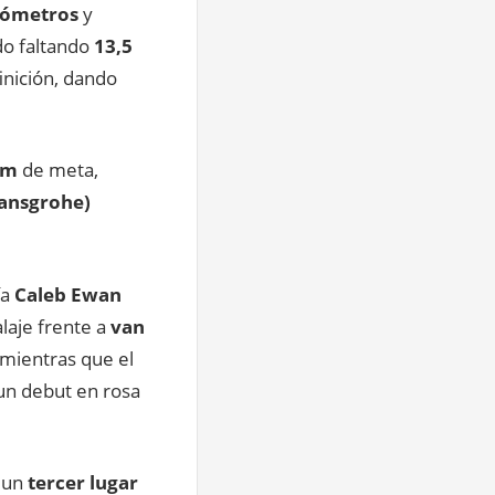
lómetros
y
do faltando
13,5
inición, dando
km
de meta,
ansgrohe)
ía
Caleb Ewan
laje frente a
van
 mientras que el
 un debut en rosa
 un
tercer lugar