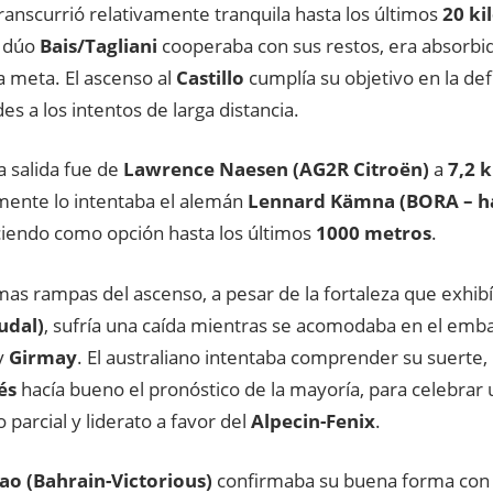
ranscurrió relativamente tranquila hasta los últimos
20 ki
l dúo
Bais/Tagliani
cooperaba con sus restos, era absorbi
a meta. El ascenso al
Castillo
cumplía su objetivo en la def
des a los intentos de larga distancia.
a salida fue de
Lawrence Naesen (AG2R Citroën)
a
7,2 
mente lo intentaba el alemán
Lennard Kämna (BORA – h
endo como opción hasta los últimos
1000 metros
.
imas rampas del ascenso, a pesar de la fortaleza que exhib
udal)
, sufría una caída mientras se acomodaba en el emba
y
Girmay
. El australiano intentaba comprender su suerte,
és
hacía bueno el pronóstico de la mayoría, para celebrar
o parcial y liderato a favor del
Alpecin-Fenix
.
bao (Bahrain-Victorious)
confirmaba su buena forma con