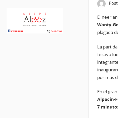
Pos
El neerla
Wanty-Go
plagada de
La partida 
festivo l
integrant
inaugurar
por más 
En el gran
Alpecin-
7 minuto