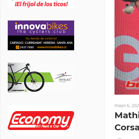
mayo 6, 20
Mathi
Cors