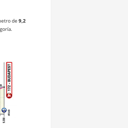
metro de
9,2
goría.