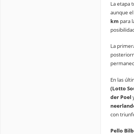
La etapa t
aunque e
km
para l
posibilida
La primer
posterior
permaneci
En las últ
(Lotto So
der Poel
neerland
con triunf
Pello Bil