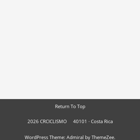
Return To Top
2026 CRCICLISMO
40101 ·
Costa Rica
WordPress Theme: Admiral by ThemeZee.