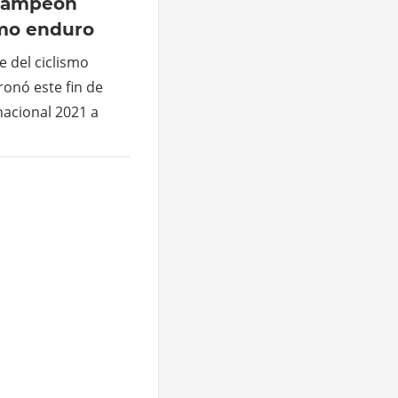
 campeón
smo enduro
te del ciclismo
ronó este fin de
cional 2021 a