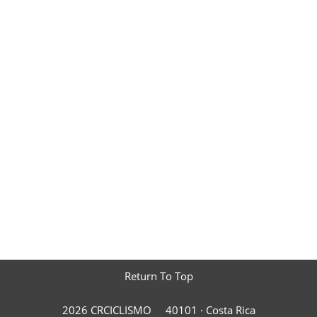
Return To Top
2026 CRCICLISMO
40101 ·
Costa Rica