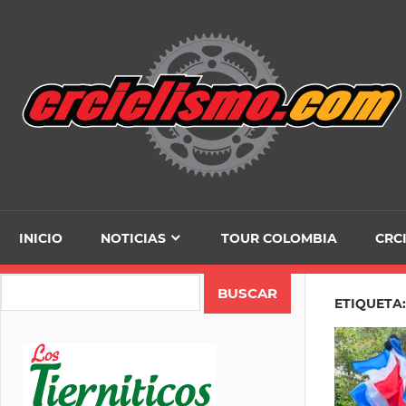
Skip
to
content
INICIO
NOTICIAS
TOUR COLOMBIA
CRC
Search
ETIQUETA