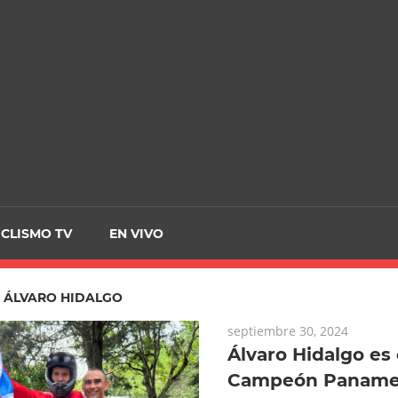
CRCICLISMO
ICLISMO TV
EN VIVO
:
ÁLVARO HIDALGO
septiembre 30, 2024
Álvaro Hidalgo es
Campeón Panamer