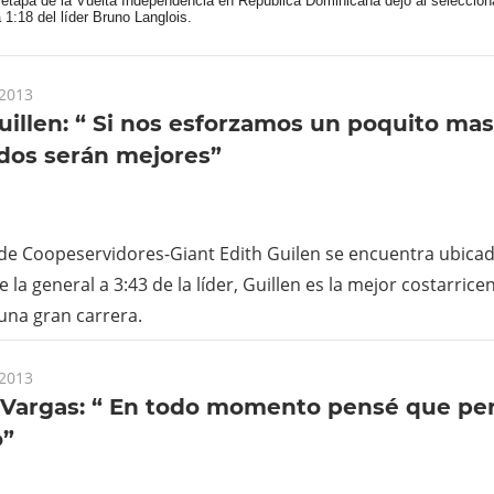
 etapa de la Vuelta Independencia en República Dominicana dejó al seleccion
 1:18 del líder Bruno Langlois.
 2013
uillen: “ Si nos esforzamos un poquito mas,
dos serán mejores”
a de Coopeservidores-Giant Edith Guilen se encuentra ubicad
 la general a 3:43 de la líder, Guillen es la mejor costarricen
una gran carrera.
 2013
 Vargas: “ En todo momento pensé que per
o”