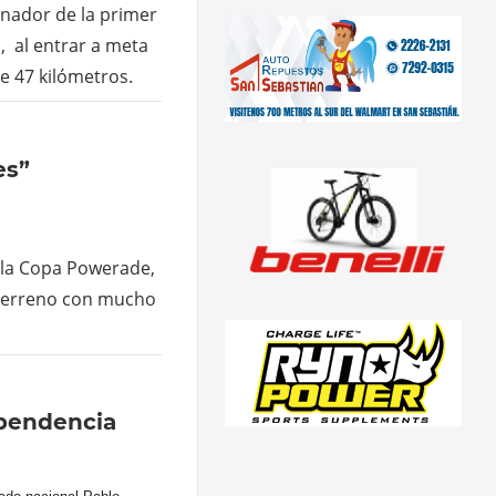
ganador de la primer
, al entrar a meta
e 47 kilómetros.
es”
e la Copa Powerade,
 terreno con mucho
ependencia