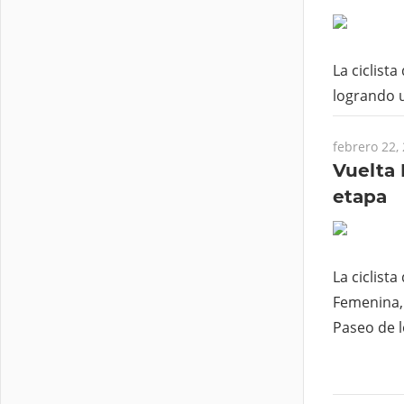
La ciclist
logrando u
febrero 22,
Vuelta 
etapa
La ciclist
Femenina, 
Paseo de l