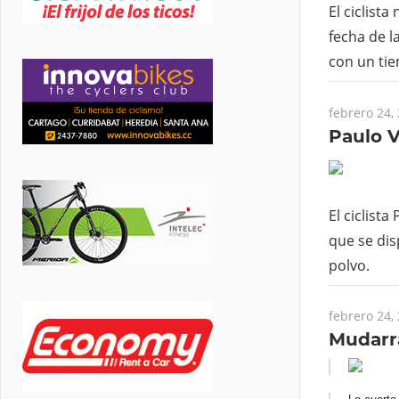
El ciclist
fecha de l
con un tie
febrero 24,
Paulo V
El ciclist
que se di
polvo.
febrero 24,
Mudarra