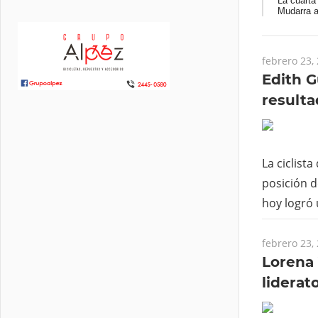
La cuarta
Mudarra a
febrero 23,
Edith G
resulta
La ciclist
posición de
hoy logró 
febrero 23,
Lorena
liderat