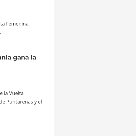
elta Femenina,
.
ania gana la
e la Vuelta
de Puntarenas y el