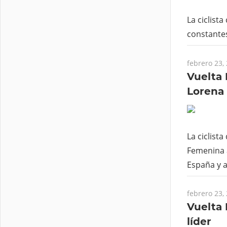
La ciclist
constantes
febrero 23,
Vuelta 
Lorena 
La ciclist
Femenina a
España y a
febrero 23,
Vuelta 
líder