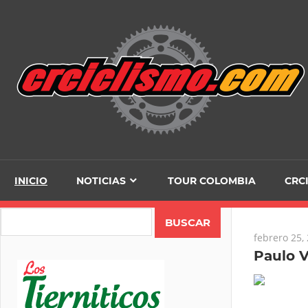
Skip
to
content
INICIO
NOTICIAS
TOUR COLOMBIA
CRC
Search
febrero 25,
Paulo V