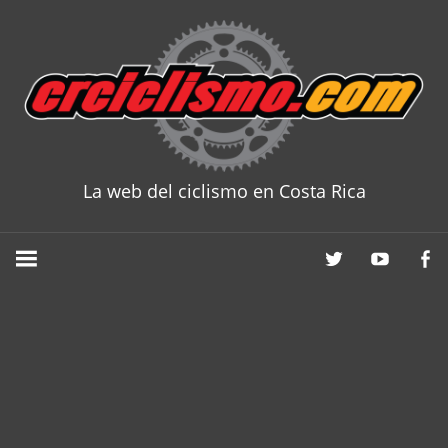
Skip
to
content
La web del ciclismo en Costa Rica
CRCICLISM